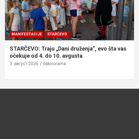
MANIFESTACIJE
STARČEVO
STARČEVO: Traju „Dani druženja”, evo šta vas
očekuje od 4. do 10. avgusta
3. август 2026.
dakicorama