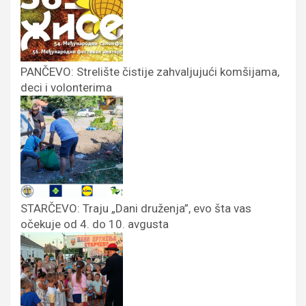
PANČEVO: Strelište čistije zahvaljujući komšijama,
deci i volonterima
STARČEVO: Traju „Dani druženja”, evo šta vas
očekuje od 4. do 10. avgusta