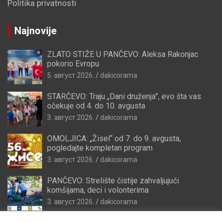
Politika privatnosti
Najnovije
ZLATO STIŽE U PANČEVO: Aleksa Rakonjac
pokorio Evropu
5. август 2026.
dakicorama
STARČEVO: Traju „Dani druženja”, evo šta vas
očekuje od 4. do 10. avgusta
3. август 2026.
dakicorama
OMOLJICA: „Žisel“ od 7. do 9. avgusta,
pogledajte kompletan program
3. август 2026.
dakicorama
PANČEVO: Strelište čistije zahvaljujući
komšijama, deci i volonterima
3. август 2026.
dakicorama