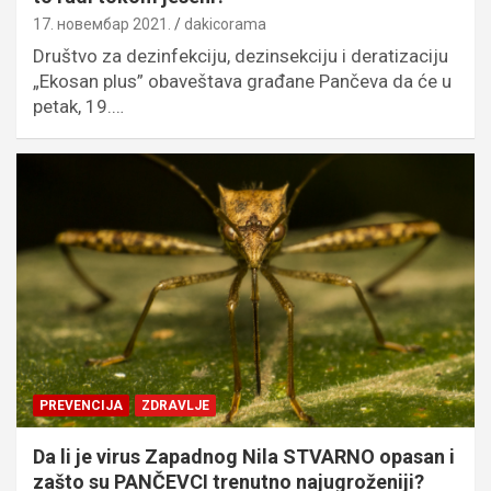
17. новембар 2021.
dakicorama
Društvo za dezinfekciju, dezinsekciju i deratizaciju
„Ekosan plus” obaveštava građane Pančeva da će u
petak, 19.…
PREVENCIJA
ZDRAVLJE
Da li je virus Zapadnog Nila STVARNO opasan i
zašto su PANČEVCI trenutno najugroženiji?