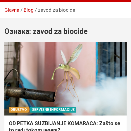
Glavna
Blog
zavod za biocide
Ознака:
zavod za biocide
DRUŠTVO
SERVISNE INFORMACIJE
OD PETKA SUZBIJANJE KOMARACA: Zašto se
to radi tokom jeseni?