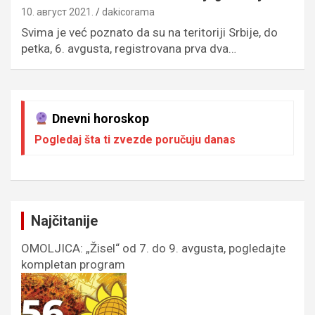
10. август 2021.
dakicorama
Svima je već poznato da su na teritoriji Srbije, do
petka, 6. avgusta, registrovana prva dva…
Dnevni horoskop
Pogledaj šta ti zvezde poručuju danas
Najčitanije
OMOLJICA: „Žisel“ od 7. do 9. avgusta, pogledajte
kompletan program