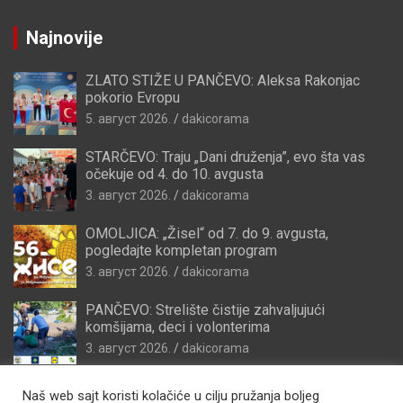
Najnovije
ZLATO STIŽE U PANČEVO: Aleksa Rakonjac
pokorio Evropu
5. август 2026.
dakicorama
STARČEVO: Traju „Dani druženja”, evo šta vas
očekuje od 4. do 10. avgusta
3. август 2026.
dakicorama
OMOLJICA: „Žisel“ od 7. do 9. avgusta,
pogledajte kompletan program
3. август 2026.
dakicorama
PANČEVO: Strelište čistije zahvaljujući
komšijama, deci i volonterima
3. август 2026.
dakicorama
Naš web sajt koristi kolačiće u cilju pružanja boljeg