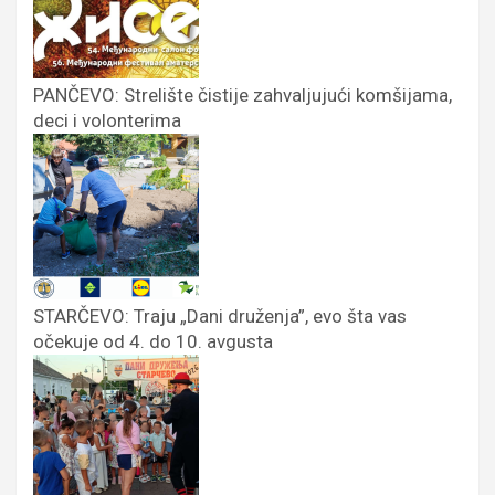
PANČEVO: Strelište čistije zahvaljujući komšijama,
deci i volonterima
STARČEVO: Traju „Dani druženja”, evo šta vas
očekuje od 4. do 10. avgusta