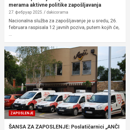
merama aktivne politike zapošljavanja
27. фебруар 2025.
dakicorama
Nacionalna služba za zapošljavanje je u sredu, 26.
februara raspisala 12 javnih poziva, putem kojih će,
…
ZAPOSLENJE
ŠANSA ZA ZAPOSLENJE: Poslatičarnici „ANČI