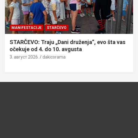
MANIFESTACIJE
STARČEVO
STARČEVO: Traju „Dani druženja”, evo šta vas
očekuje od 4. do 10. avgusta
3. август 2026.
dakicorama