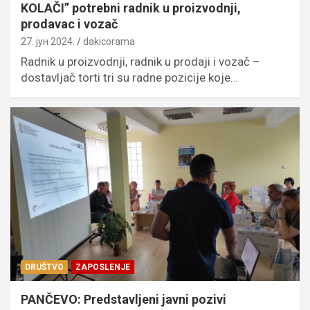
KOLAČI” potrebni radnik u proizvodnji,
prodavac i vozač
27. јун 2024.
dakicorama
Radnik u proizvodnji, radnik u prodaji i vozač –
dostavljač torti tri su radne pozicije koje…
DRUŠTVO
ZAPOSLENJE
PANČEVO: Predstavljeni javni pozivi