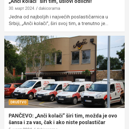
„Anči kolači” širi tim, uslovi odlični!
30. март 2024.
dakicorama
Jedna od najboljih i najvećih poslastičarnica u
Srbiji, „Anči kolači”, širi svoj tim, a trenutno je…
DRUŠTVO
PANČEVO: „Anči kolači” širi tim, možda je ovo
šansa i za vas, čak i ako niste poslastičar