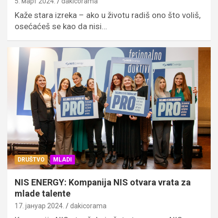
5. март 2024.
dakicorama
Kaže stara izreka – ako u životu radiš ono što voliš,
osećaćeš se kao da nisi…
DRUŠTVO
MLADI
NIS ENERGY: Kompanija NIS otvara vrata za
mlade talente
17. јануар 2024.
dakicorama