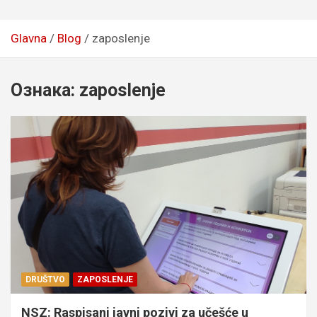
Glavna
Blog
zaposlenje
Ознака:
zaposlenje
DRUŠTVO
ZAPOSLENJE
NSZ: Raspisani javni pozivi za učešće u