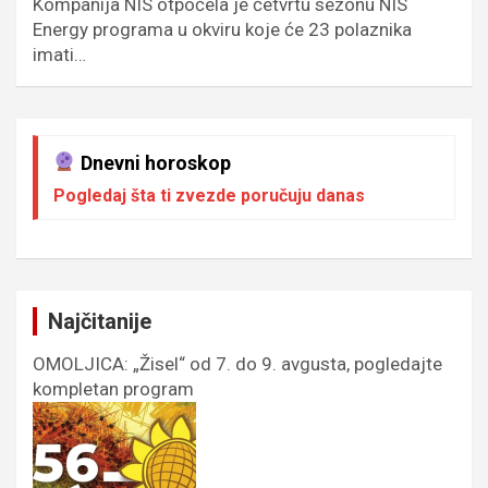
Kompanija NIS otpočela je četvrtu sezonu NIS
Energy programa u okviru koje će 23 polaznika
imati…
Dnevni horoskop
Pogledaj šta ti zvezde poručuju danas
Najčitanije
OMOLJICA: „Žisel“ od 7. do 9. avgusta, pogledajte
kompletan program