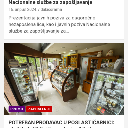
Nacionalne službe za zapošljavanje
16. април 2024.
dakicorama
Prezentacija javnih poziva za dugoročno
nezaposlena lica, kao i javnih poziva Nacionalne
službe za zapošljavanje za…
PROMO
ZAPOSLENJE
POTREBAN PRODAVAC U POSLASTIČARNICI: