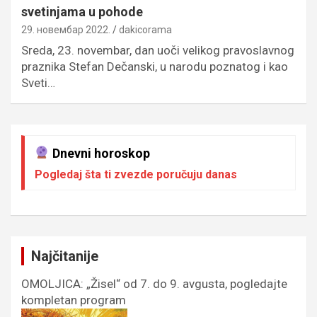
svetinjama u pohode
29. новембар 2022.
dakicorama
Sreda, 23. novembar, dan uoči velikog pravoslavnog
praznika Stefan Dečanski, u narodu poznatog i kao
Sveti…
Dnevni horoskop
Pogledaj šta ti zvezde poručuju danas
Najčitanije
OMOLJICA: „Žisel“ od 7. do 9. avgusta, pogledajte
kompletan program