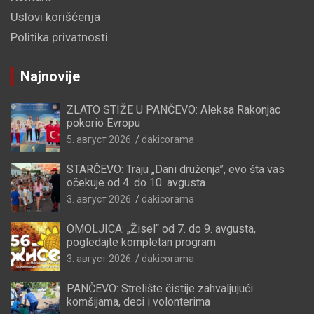
Uslovi korišćenja
Politika privatnosti
Najnovije
ZLATO STIŽE U PANČEVO: Aleksa Rakonjac
pokorio Evropu
5. август 2026.
dakicorama
STARČEVO: Traju „Dani druženja”, evo šta vas
očekuje od 4. do 10. avgusta
3. август 2026.
dakicorama
OMOLJICA: „Žisel“ od 7. do 9. avgusta,
pogledajte kompletan program
3. август 2026.
dakicorama
PANČEVO: Strelište čistije zahvaljujući
komšijama, deci i volonterima