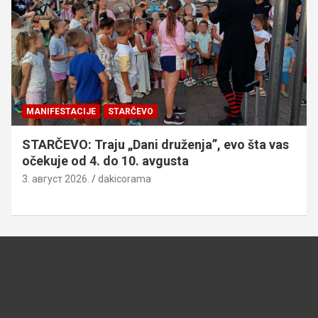
MANIFESTACIJE
STARČEVO
STARČEVO: Traju „Dani druženja”, evo šta vas
očekuje od 4. do 10. avgusta
3. август 2026.
dakicorama