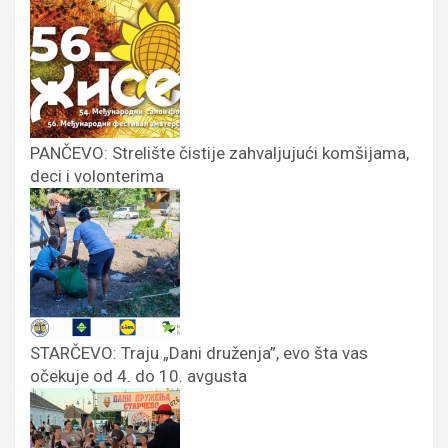
PANČEVO: Strelište čistije zahvaljujući komšijama,
deci i volonterima
STARČEVO: Traju „Dani druženja”, evo šta vas
očekuje od 4. do 10. avgusta