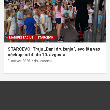
MANIFESTACIJE
STARČEVO
STARČEVO: Traju „Dani druženja”, evo šta vas
očekuje od 4. do 10. avgusta
3. август 2026.
dakicorama