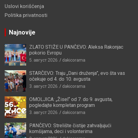
Uslovi korišćenja
Politika privatnosti
Najnovije
ZLATO STIŽE U PANČEVO: Aleksa Rakonjac
pokorio Evropu
5. август 2026.
dakicorama
STARČEVO: Traju „Dani druženja”, evo šta vas
očekuje od 4. do 10. avgusta
3. август 2026.
dakicorama
OMOLJICA: „Žisel“ od 7. do 9. avgusta,
pogledajte kompletan program
3. август 2026.
dakicorama
PANČEVO: Strelište čistije zahvaljujući
komšijama, deci i volonterima