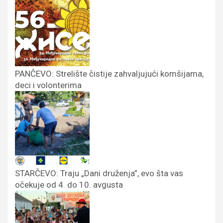
PANČEVO: Strelište čistije zahvaljujući komšijama,
deci i volonterima
STARČEVO: Traju „Dani druženja”, evo šta vas
očekuje od 4. do 10. avgusta