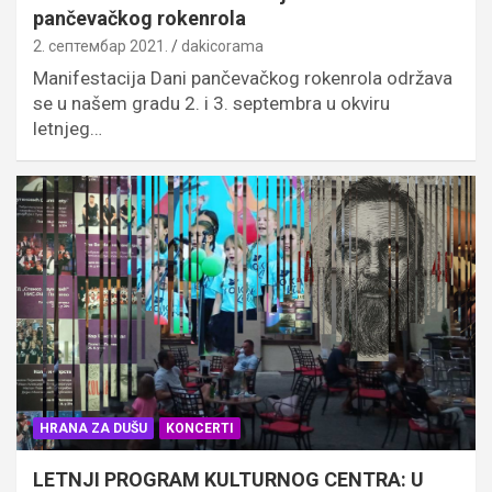
pančevačkog rokenrola
2. септембар 2021.
dakicorama
Manifestacija Dani pančevačkog rokenrola održava
se u našem gradu 2. i 3. septembra u okviru
letnjeg…
HRANA ZA DUŠU
KONCERTI
LETNJI PROGRAM KULTURNOG CENTRA: U