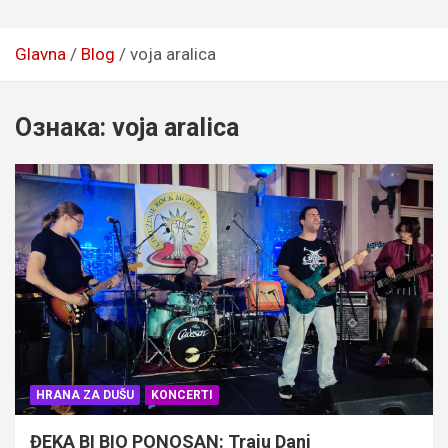
Glavna
Blog
voja aralica
Ознака:
voja aralica
HRANA ZA DUŠU
KONCERTI
ĐEKA BI BIO PONOSAN: Traju Dani