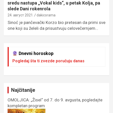
sredu nastupa „Vokal kids“, u petak Kolja, pa
slede Dani rokenrola
24. август 2021.
dakicorama
Sinoć je pančevački Korzo bio pretesan da primi sve
one koji su želeli da prisustvuju celovečernjem…
Dnevni horoskop
Pogledaj šta ti zvezde poručuju danas
Najčitanije
OMOLJICA: „Žisel“ od 7. do 9. avgusta, pogledajte
kompletan program