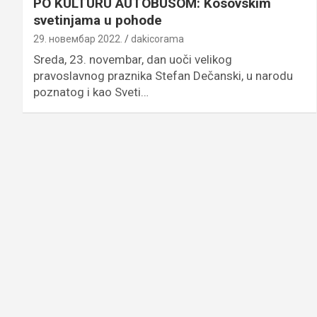
PO KULTURU AUTOBUSOM: Kosovskim
svetinjama u pohode
29. новембар 2022.
dakicorama
Sreda, 23. novembar, dan uoči velikog
pravoslavnog praznika Stefan Dečanski, u narodu
poznatog i kao Sveti…