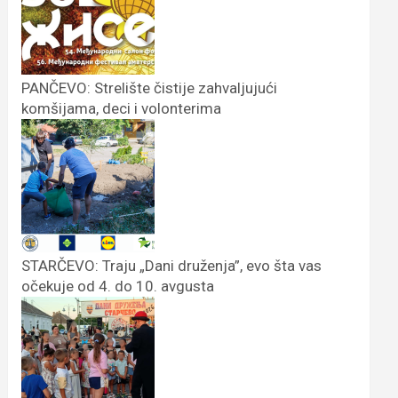
PANČEVO: Strelište čistije zahvaljujući
komšijama, deci i volonterima
STARČEVO: Traju „Dani druženja”, evo šta vas
očekuje od 4. do 10. avgusta