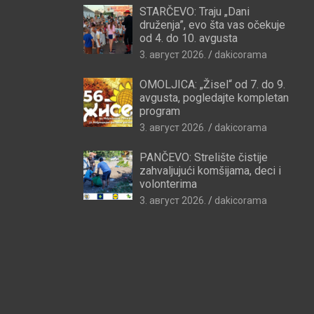
STARČEVO: Traju „Dani
druženja”, evo šta vas očekuje
od 4. do 10. avgusta
3. август 2026.
dakicorama
OMOLJICA: „Žisel“ od 7. do 9.
avgusta, pogledajte kompletan
program
3. август 2026.
dakicorama
PANČEVO: Strelište čistije
zahvaljujući komšijama, deci i
volonterima
3. август 2026.
dakicorama