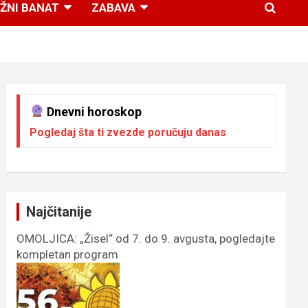
ŽNI BANAT
ZABAVA
Dnevni horoskop
Pogledaj šta ti zvezde poručuju danas
Najčitanije
OMOLJICA: „Žisel“ od 7. do 9. avgusta, pogledajte
kompletan program