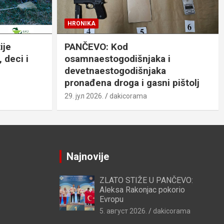
HRONIKA
ije
PANČEVO: Kod
 deci i
osamnaestogodišnjaka i
devetnaestogodišnjaka
pronađena droga i gasni pištolj
29. јул 2026.
dakicorama
Najnovije
ZLATO STIŽE U PANČEVO:
Aleksa Rakonjac pokorio
Evropu
5. август 2026.
dakicorama