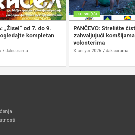
JE
EKO SVE(S)T
„Žisel“ od 7. do 9.
PANČEVO: Strelište čist
pogledajte kompletan
zahvaljujući komšijama,
volonterima
.
dakicorama
3. август 2026.
dakicorama
šćenja
vatnosti