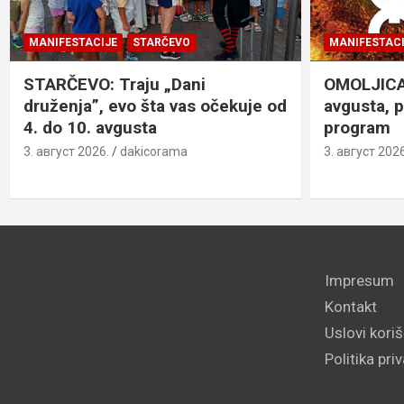
MANIFESTACIJE
STARČEVO
MANIFESTACI
STARČEVO: Traju „Dani
OMOLJICA: 
druženja”, evo šta vas očekuje od
avgusta, 
4. do 10. avgusta
program
3. август 2026.
dakicorama
3. август 2026
Impresum
Kontakt
Uslovi kori
Politika pri