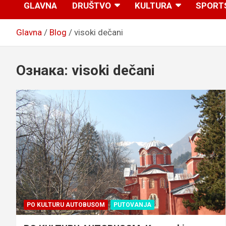
GLAVNA
DRUŠTVO
KULTURA
SPORT
Glavna
Blog
visoki dečani
Ознака:
visoki dečani
PO KULTURU AUTOBUSOM
PUTOVANJA