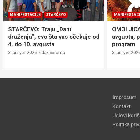
MANIFESTACIJE
STARČEVO
MANIFESTACI
STARČEVO: Traju „Dani
OMOLJICA: 
druženja”, evo šta vas očekuje od
avgusta, 
4. do 10. avgusta
program
3. август 2026.
dakicorama
3. август 2026
Impresum
Kontakt
Uslovi kori
Politika pri