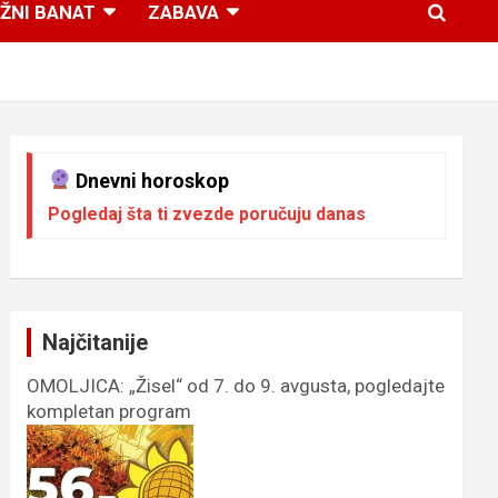
ŽNI BANAT
ZABAVA
Dnevni horoskop
Pogledaj šta ti zvezde poručuju danas
Najčitanije
OMOLJICA: „Žisel“ od 7. do 9. avgusta, pogledajte
kompletan program