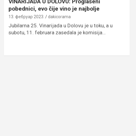
VINARIJADA U DOLOVU: Proglašeni
pobednici, evo čije vino je najbolje
13. фебруар 2023.
dakicorama
Jubilarna 25. Vinarijada u Dolovu je u toku, a u
subotu, 11. februara zasedala je komisija…