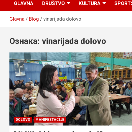
GLAVNA
DRUŠTVO
KULTURA
SPORT
Glavna
Blog
vinarijada dolovo
Ознака:
vinarijada dolovo
DOLOVO
MANIFESTACIJE