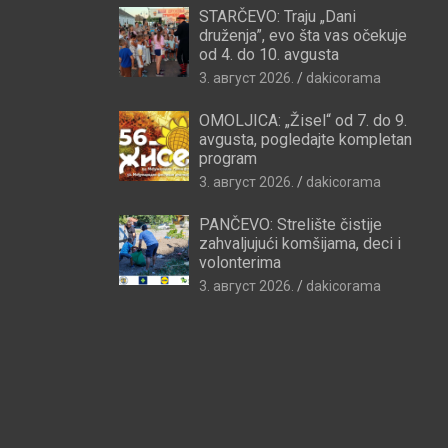
STARČEVO: Traju „Dani
druženja”, evo šta vas očekuje
od 4. do 10. avgusta
3. август 2026.
dakicorama
OMOLJICA: „Žisel“ od 7. do 9.
avgusta, pogledajte kompletan
program
3. август 2026.
dakicorama
PANČEVO: Strelište čistije
zahvaljujući komšijama, deci i
volonterima
3. август 2026.
dakicorama