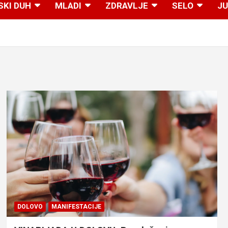
SKI DUH
MLADI
ZDRAVLJE
SELO
JU
DOLOVO
MANIFESTACIJE