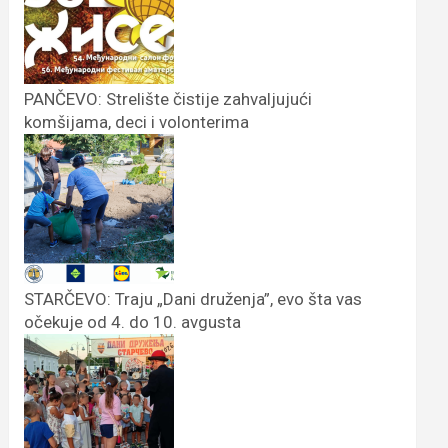
PANČEVO: Strelište čistije zahvaljujući
komšijama, deci i volonterima
STARČEVO: Traju „Dani druženja”, evo šta vas
očekuje od 4. do 10. avgusta