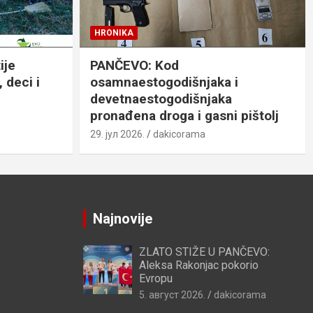
HRONIKA
ije
PANČEVO: Kod
 deci i
osamnaestogodišnjaka i
devetnaestogodišnjaka
pronađena droga i gasni pištolj
29. јул 2026.
dakicorama
Najnovije
ZLATO STIŽE U PANČEVO:
Aleksa Rakonjac pokorio
Evropu
5. август 2026.
dakicorama