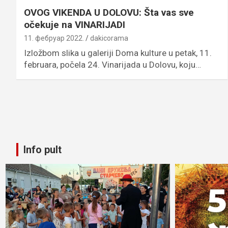
OVOG VIKENDA U DOLOVU: Šta vas sve
očekuje na VINARIJADI
11. фебруар 2022.
dakicorama
Izložbom slika u galeriji Doma kulture u petak, 11.
februara, počela 24. Vinarijada u Dolovu, koju…
Info pult