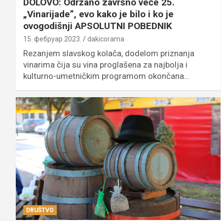
DOLOVO: Održano završno veče 25.
„Vinarijade”, evo kako je bilo i ko je
ovogodišnji APSOLUTNI POBEDNIK
15. фебруар 2023.
dakicorama
Rezanjem slavskog kolača, dodelom priznanja
vinarima čija su vina proglašena za najbolja i
kulturno-umetničkim programom okončana…
DRUŠTVO