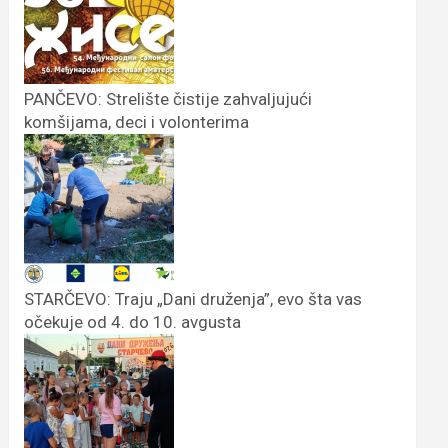
PANČEVO: Strelište čistije zahvaljujući
komšijama, deci i volonterima
STARČEVO: Traju „Dani druženja”, evo šta vas
očekuje od 4. do 10. avgusta