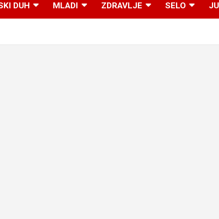
SKI DUH
MLADI
ZDRAVLJE
SELO
JU