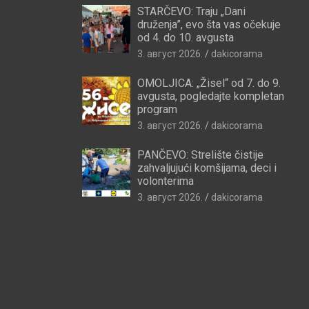
STARČEVO: Traju „Dani
druženja”, evo šta vas očekuje
od 4. do 10. avgusta
3. август 2026.
dakicorama
OMOLJICA: „Žisel“ od 7. do 9.
avgusta, pogledajte kompletan
program
3. август 2026.
dakicorama
PANČEVO: Strelište čistije
zahvaljujući komšijama, deci i
volonterima
3. август 2026.
dakicorama