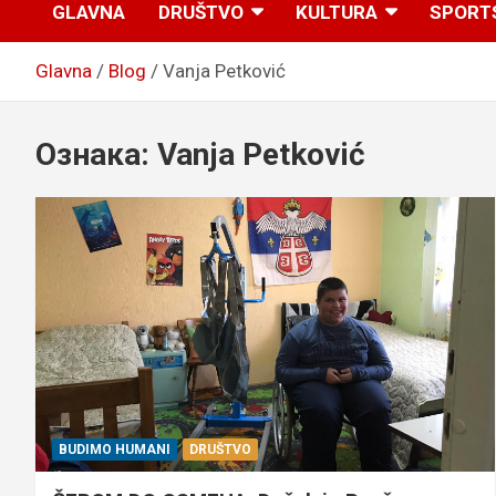
GLAVNA
DRUŠTVO
KULTURA
SPORT
Glavna
Blog
Vanja Petković
Ознака:
Vanja Petković
BUDIMO HUMANI
DRUŠTVO