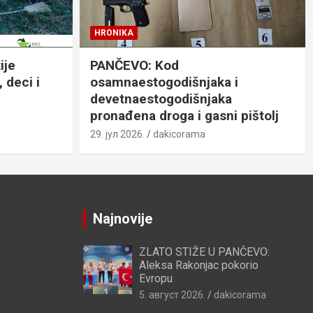
HRONIKA
ije
PANČEVO: Kod
 deci i
osamnaestogodišnjaka i
devetnaestogodišnjaka
pronađena droga i gasni pištolj
29. јул 2026.
dakicorama
Najnovije
ZLATO STIŽE U PANČEVO:
Aleksa Rakonjac pokorio
Evropu
5. август 2026.
dakicorama