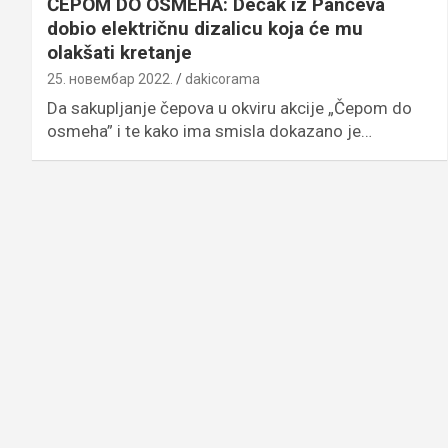
ČEPOM DO OSMEHA: Dečak iz Pančeva
dobio električnu dizalicu koja će mu
olakšati kretanje
25. новембар 2022.
dakicorama
Da sakupljanje čepova u okviru akcije „Čepom do
osmeha” i te kako ima smisla dokazano je…