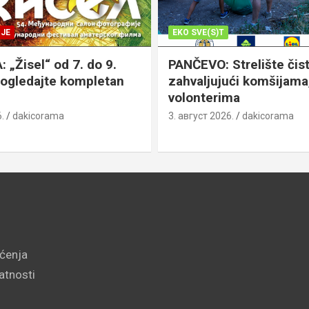
JE
EKO SVE(S)T
„Žisel“ od 7. do 9.
PANČEVO: Strelište čist
pogledajte kompletan
zahvaljujući komšijama,
volonterima
.
dakicorama
3. август 2026.
dakicorama
šćenja
vatnosti