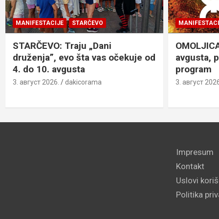
MANIFESTACIJE
STARČEVO
MANIFESTACI
STARČEVO: Traju „Dani
OMOLJICA: 
druženja”, evo šta vas očekuje od
avgusta, 
4. do 10. avgusta
program
3. август 2026.
dakicorama
3. август 2026
Impresum
Kontakt
Uslovi kori
Politika pri