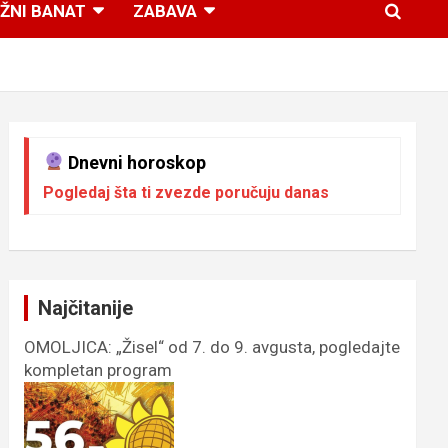
ŽNI BANAT
ZABAVA
Dnevni horoskop
Pogledaj šta ti zvezde poručuju danas
Najčitanije
OMOLJICA: „Žisel“ od 7. do 9. avgusta, pogledajte
kompletan program