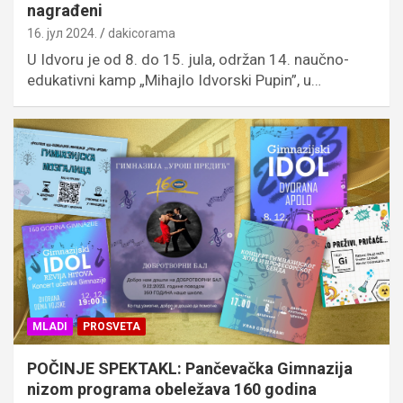
nagrađeni
16. јул 2024.
dakicorama
U Idvoru je od 8. do 15. jula, održan 14. naučno-
edukativni kamp „Mihajlo Idvorski Pupin”, u…
MLADI
PROSVETA
POČINJE SPEKTAKL: Pančevačka Gimnazija
nizom programa obeležava 160 godina