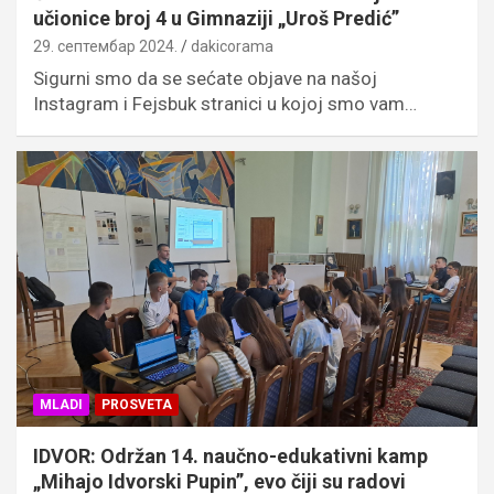
učionice broj 4 u Gimnaziji „Uroš Predić”
29. септембар 2024.
dakicorama
Sigurni smo da se sećate objave na našoj
Instagram i Fejsbuk stranici u kojoj smo vam…
MLADI
PROSVETA
IDVOR: Održan 14. naučno-edukativni kamp
„Mihajo Idvorski Pupin”, evo čiji su radovi