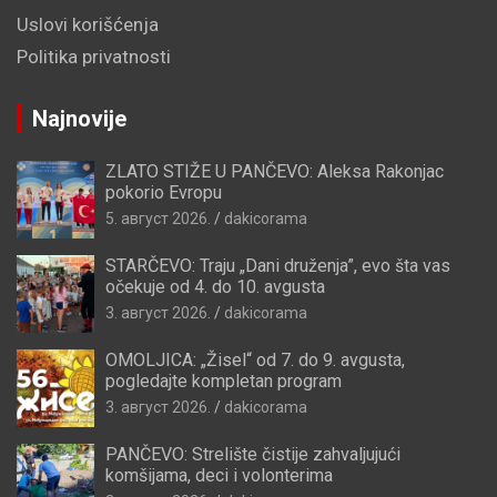
Uslovi korišćenja
Politika privatnosti
Najnovije
ZLATO STIŽE U PANČEVO: Aleksa Rakonjac
pokorio Evropu
5. август 2026.
dakicorama
STARČEVO: Traju „Dani druženja”, evo šta vas
očekuje od 4. do 10. avgusta
3. август 2026.
dakicorama
OMOLJICA: „Žisel“ od 7. do 9. avgusta,
pogledajte kompletan program
3. август 2026.
dakicorama
PANČEVO: Strelište čistije zahvaljujući
komšijama, deci i volonterima