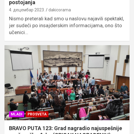
postojanja
4. децембар 2023.
dakicorama
Nismo preterali kad smo u naslovu najavili spektakl,
jer sudeći po insajderskim informacijama, ono što
učenici…
MLADI
PROSVETA
BRAVO PUTA 123: Grad nagradio najuspešnije