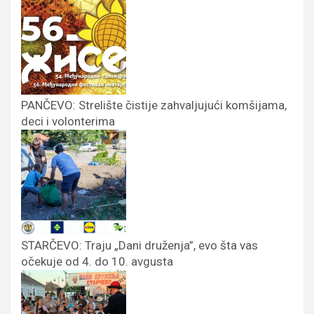
PANČEVO: Strelište čistije zahvaljujući komšijama,
deci i volonterima
STARČEVO: Traju „Dani druženja”, evo šta vas
očekuje od 4. do 10. avgusta