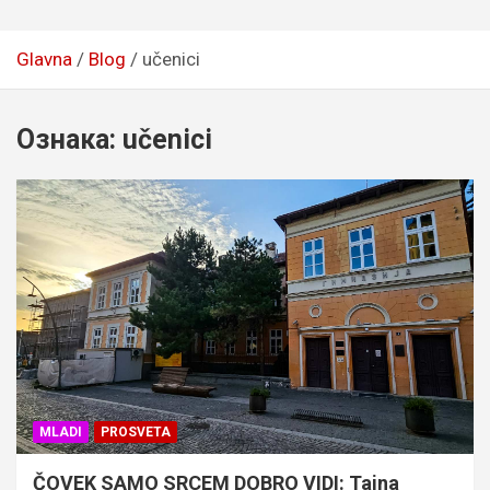
Glavna
Blog
učenici
Ознака:
učenici
MLADI
PROSVETA
ČOVEK SAMO SRCEM DOBRO VIDI: Tajna