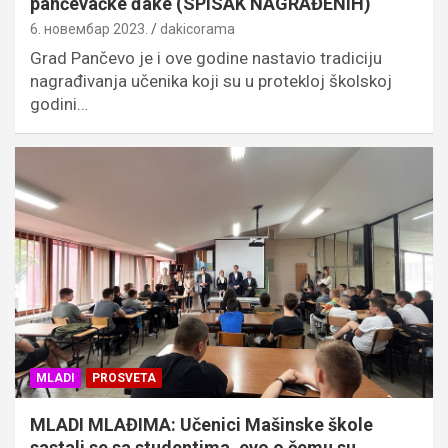
pančevačke đake (SPISAK NAGRAĐENIH)
6. новембар 2023.
dakicorama
Grad Pančevo je i ove godine nastavio tradiciju
nagrađivanja učenika koji su u protekloj školskoj
godini…
MLADI
PROSVETA
MLADI MLAĐIMA: Učenici Mašinske škole
sastali se sa studentima, evo o čemu su