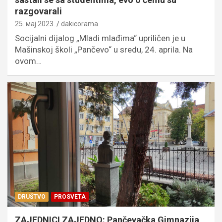
razgovarali
25. мај 2023.
dakicorama
Socijalni dijalog „Mladi mlađima“ upriličen je u
Mašinskoj školi „Pančevo“ u sredu, 24. aprila. Na
ovom…
DRUŠTVO
PROSVETA
ZAJEDNICI ZAJEDNO: Pančevačka Gimnazija