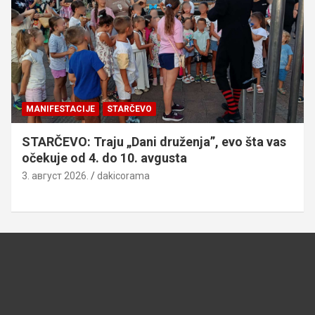
MANIFESTACIJE
STARČEVO
STARČEVO: Traju „Dani druženja”, evo šta vas
očekuje od 4. do 10. avgusta
3. август 2026.
dakicorama