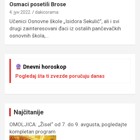
Osmaci posetili Brose
4. јун 2022.
dakicorama
Učenici Osnovne škole „Isidora Sekulić”, ali i svi
drugi zainteresovani đaci iz ostalih pančevačkih
osnovnih škola,…
Dnevni horoskop
Pogledaj šta ti zvezde poručuju danas
Najčitanije
OMOLJICA: „Žisel“ od 7. do 9. avgusta, pogledajte
kompletan program