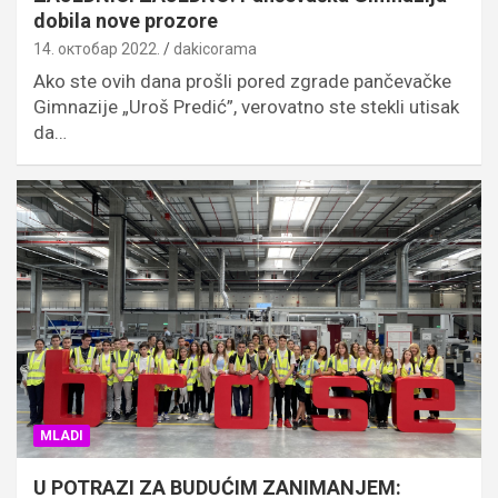
dobila nove prozore
14. октобар 2022.
dakicorama
Ako ste ovih dana prošli pored zgrade pančevačke
Gimnazije „Uroš Predić”, verovatno ste stekli utisak
da…
MLADI
U POTRAZI ZA BUDUĆIM ZANIMANJEM: