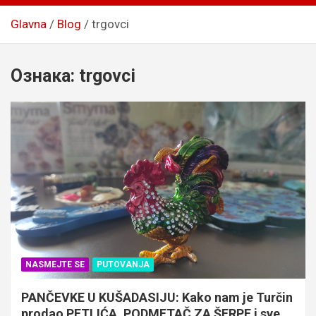
Glavna
Blog
trgovci
Ознака:
trgovci
NASMEJTE SE
PUTOVANJA
PANČEVKE U KUŠADASIJU: Kako nam je Turčin
prodao PETLIĆA, PODMETAČ ZA ŠERPE i sve