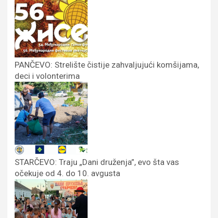
PANČEVO: Strelište čistije zahvaljujući komšijama,
deci i volonterima
STARČEVO: Traju „Dani druženja”, evo šta vas
očekuje od 4. do 10. avgusta