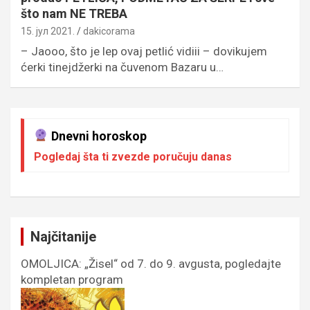
što nam NE TREBA
15. јул 2021.
dakicorama
– Jaooo, što je lep ovaj petlić vidiii – dovikujem
ćerki tinejdžerki na čuvenom Bazaru u…
Dnevni horoskop
Pogledaj šta ti zvezde poručuju danas
Najčitanije
OMOLJICA: „Žisel“ od 7. do 9. avgusta, pogledajte
kompletan program