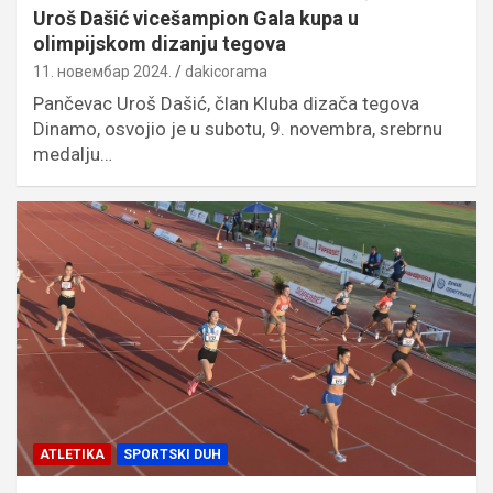
Uroš Dašić vicešampion Gala kupa u
olimpijskom dizanju tegova
11. новембар 2024.
dakicorama
Pančevac Uroš Dašić, član Kluba dizača tegova
Dinamo, osvojio je u subotu, 9. novembra, srebrnu
medalju…
ATLETIKA
SPORTSKI DUH