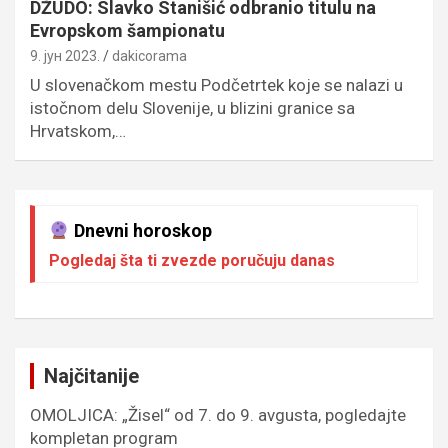
DŽUDO: Slavko Stanišić odbranio titulu na
Evropskom šampionatu
9. јун 2023.
dakicorama
U slovenačkom mestu Podčetrtek koje se nalazi u
istočnom delu Slovenije, u blizini granice sa
Hrvatskom,…
Dnevni horoskop
Pogledaj šta ti zvezde poručuju danas
Najčitanije
OMOLJICA: „Žisel“ od 7. do 9. avgusta, pogledajte
kompletan program