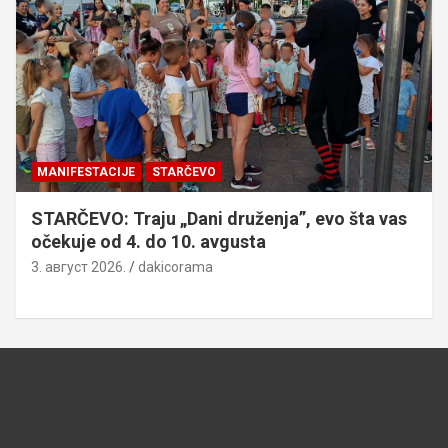
MANIFESTACIJE
STARČEVO
STARČEVO: Traju „Dani druženja”, evo šta vas
očekuje od 4. do 10. avgusta
3. август 2026.
dakicorama