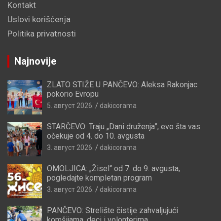
Kontakt
Uslovi korišćenja
Politika privatnosti
Najnovije
ZLATO STIŽE U PANČEVO: Aleksa Rakonjac
pokorio Evropu
5. август 2026.
dakicorama
STARČEVO: Traju „Dani druženja”, evo šta vas
očekuje od 4. do 10. avgusta
3. август 2026.
dakicorama
OMOLJICA: „Žisel“ od 7. do 9. avgusta,
pogledajte kompletan program
3. август 2026.
dakicorama
PANČEVO: Strelište čistije zahvaljujući
komšijama, deci i volonterima