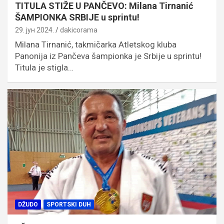
TITULA STIŽE U PANČEVO: Milana Tirnanić
ŠAMPIONKA SRBIJE u sprintu!
29. јун 2024.
dakicorama
Milana Tirnanić, takmičarka Atletskog kluba
Panonija iz Pančeva šampionka je Srbije u sprintu!
Titula je stigla…
DŽUDO
SPORTSKI DUH