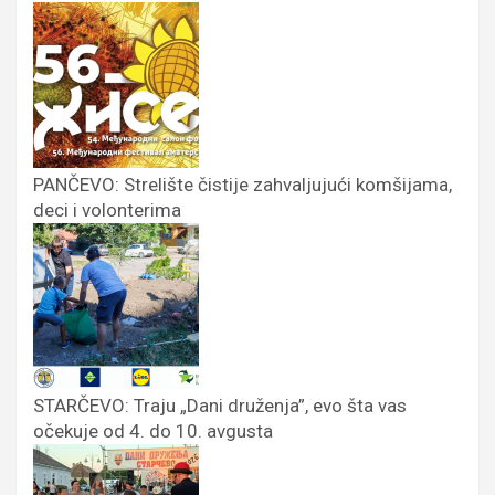
PANČEVO: Strelište čistije zahvaljujući komšijama,
deci i volonterima
STARČEVO: Traju „Dani druženja”, evo šta vas
očekuje od 4. do 10. avgusta