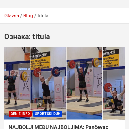
Glavna
Blog
titula
Ознака:
titula
GEN Z INFO
SPORTSKI DUH
NAJBOLJI MEĐU NAJBOLJIMA: Pančevac