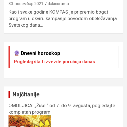
30. новембар 2021.
dakicorama
Кao i svake godine КOMPAS je pripremio bogat
program u okviru kampanje povodom obeležavanja
Svetskog dana…
Dnevni horoskop
Pogledaj šta ti zvezde poručuju danas
Najčitanije
OMOLJICA: „Žisel“ od 7. do 9. avgusta, pogledajte
kompletan program