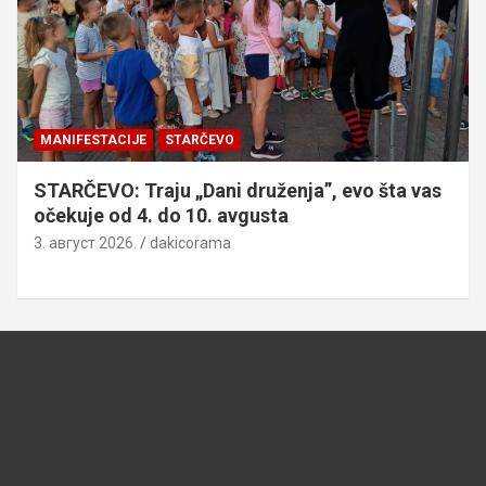
MANIFESTACIJE
STARČEVO
STARČEVO: Traju „Dani druženja”, evo šta vas
očekuje od 4. do 10. avgusta
3. август 2026.
dakicorama