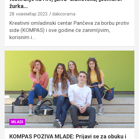
žurka…
28. новембар 2023.
dakicorama
Kreativni omladinski centar Pančeva za borbu protiv
side (KOMPAS) i ove godine će zanimljivim,
korisnim i…
MLADI
КOMPAS POZIVA MLADE: Prijavi se za obuku i