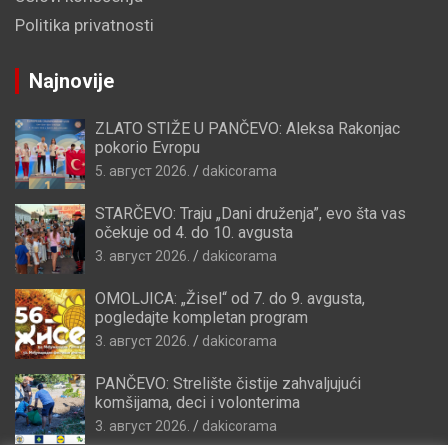
Politika privatnosti
Najnovije
ZLATO STIŽE U PANČEVO: Aleksa Rakonjac
pokorio Evropu
5. август 2026.
dakicorama
STARČEVO: Traju „Dani druženja”, evo šta vas
očekuje od 4. do 10. avgusta
3. август 2026.
dakicorama
OMOLJICA: „Žisel“ od 7. do 9. avgusta,
pogledajte kompletan program
3. август 2026.
dakicorama
PANČEVO: Strelište čistije zahvaljujući
komšijama, deci i volonterima
3. август 2026.
dakicorama