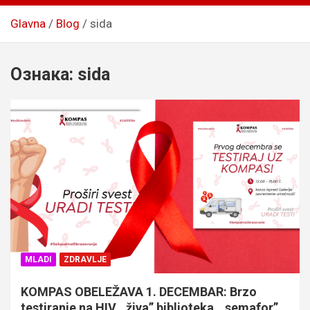
Glavna
Blog
sida
Ознака:
sida
MLADI
ZDRAVLJE
KOMPAS OBELEŽAVA 1. DECEMBAR: Brzo
testiranje na HIV, „živa” biblioteka, „semafor”