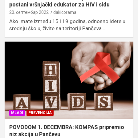
postani vršnjački edukator za HIV i sidu
20. септембар 2022.
dakicorama
Ako imate između 15 i 19 godina, odnosno idete u
srednju školu, živite na teritoriji Pančeva…
MLADI
PREVENCIJA
POVODOM 1. DECEMBRA: KOMPAS pripremio
niz akcija u Pančevu