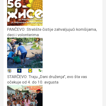
PANČEVO: Strelište čistije zahvaljujući komšijama,
deci i volonterima
STARČEVO: Traju „Dani druženja”, evo šta vas
očekuje od 4. do 10. avgusta