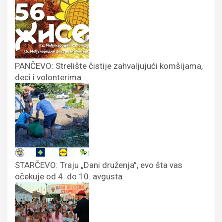
PANČEVO: Strelište čistije zahvaljujući komšijama,
deci i volonterima
STARČEVO: Traju „Dani druženja”, evo šta vas
očekuje od 4. do 10. avgusta