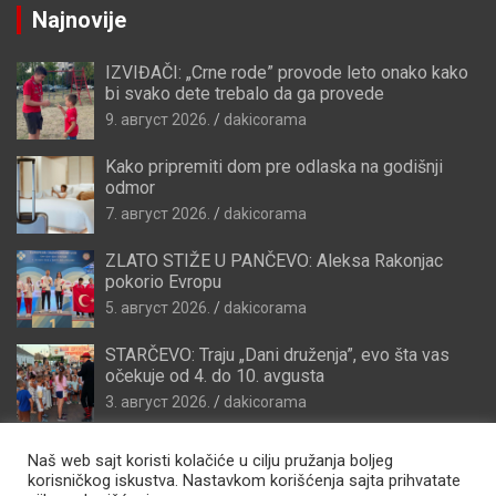
Najnovije
IZVIĐAČI: „Crne rode” provode leto onako kako
bi svako dete trebalo da ga provede
9. август 2026.
dakicorama
Kako pripremiti dom pre odlaska na godišnji
odmor
7. август 2026.
dakicorama
ZLATO STIŽE U PANČEVO: Aleksa Rakonjac
pokorio Evropu
5. август 2026.
dakicorama
STARČEVO: Traju „Dani druženja”, evo šta vas
očekuje od 4. do 10. avgusta
3. август 2026.
dakicorama
Naš web sajt koristi kolačiće u cilju pružanja boljeg
korisničkog iskustva. Nastavkom korišćenja sajta prihvatate