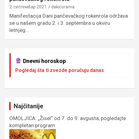
2. септембар 2021.
dakicorama
Manifestacija Dani pančevačkog rokenrola održava
se u našem gradu 2. i 3. septembra u okviru
letnjeg…
Dnevni horoskop
Pogledaj šta ti zvezde poručuju danas
Najčitanije
OMOLJICA: „Žisel“ od 7. do 9. avgusta, pogledajte
kompletan program