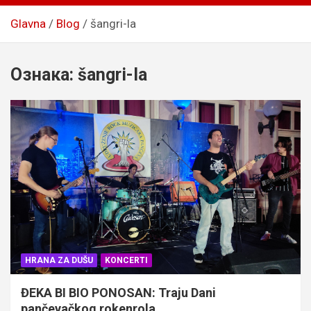
Glavna
Blog
šangri-la
Ознака:
šangri-la
HRANA ZA DUŠU
KONCERTI
ĐEKA BI BIO PONOSAN: Traju Dani
pančevačkog rokenrola