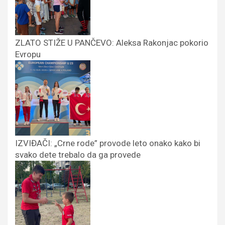
ZLATO STIŽE U PANČEVO: Aleksa Rakonjac pokorio
Evropu
IZVIĐAČI: „Crne rode” provode leto onako kako bi
svako dete trebalo da ga provede