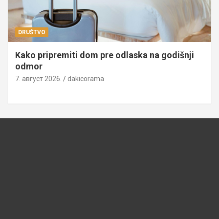
DRUŠTVO
Kako pripremiti dom pre odlaska na godišnji
odmor
7. август 2026.
dakicorama