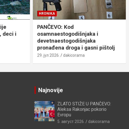
HRONIKA
ije
PANČEVO: Kod
 deci i
osamnaestogodišnjaka i
devetnaestogodišnjaka
pronađena droga i gasni pištolj
29. јул 2026.
dakicorama
Najnovije
ZLATO STIŽE U PANČEVO:
Aleksa Rakonjac pokorio
Evropu
5. август 2026.
dakicorama