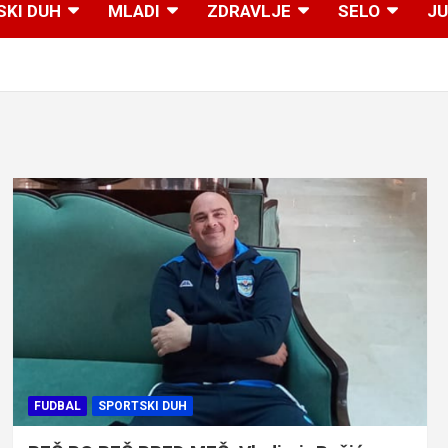
SKI DUH
MLADI
ZDRAVLJE
SELO
JU
FUDBAL
SPORTSKI DUH