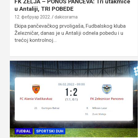
FK ŽELJA – PONOS PANČEVA: Tri utakmice
u Antaliji, TRI POBEDE
12. фебруар 2022.
dakicorama
Ekipa pančevačkog prvoligaša, Fudbalskog kluba
Železničar, danas je u Antaliji odnela pobedu i u
trećoj kontrolnoj…
FUDBAL
SPORTSKI DUH