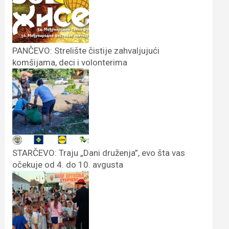
PANČEVO: Strelište čistije zahvaljujući
komšijama, deci i volonterima
STARČEVO: Traju „Dani druženja”, evo šta vas
očekuje od 4. do 10. avgusta