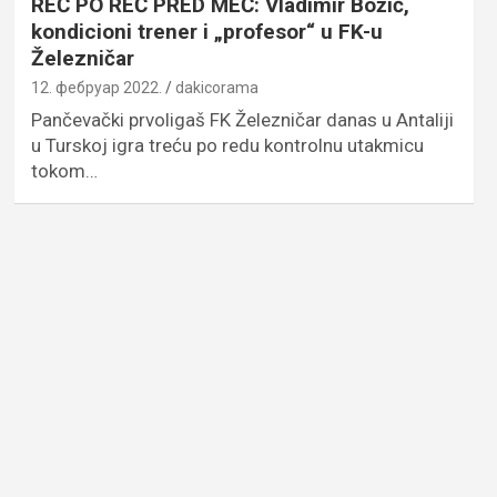
REČ PO REČ PRED MEČ: Vladimir Božić,
kondicioni trener i „profesor“ u FK-u
Železničar
12. фебруар 2022.
dakicorama
Pančevački prvoligaš FK Železničar danas u Antaliji
u Turskoj igra treću po redu kontrolnu utakmicu
tokom…