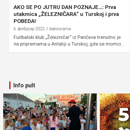
AKO SE PO JUTRU DAN POZNAJE…: Prva
utakmica „ŽELEZNIČARA“ u Turskoj i prva
POBEDA!
6. фебруар 2022.
dakicorama
Fudbalski klub „Železničar“ iz Pančeva trenutno je
na pripremama u Antaliji u Turskoj, gde se momci…
Info pult