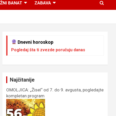
ŽNI BANAT
ZABAVA
Dnevni horoskop
Pogledaj šta ti zvezde poručuju danas
Najčitanije
OMOLJICA: „Žisel“ od 7. do 9. avgusta, pogledajte
kompletan program