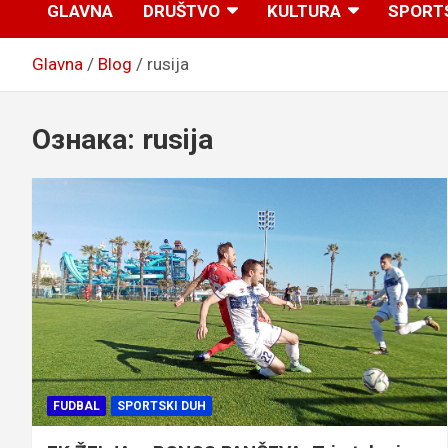
GLAVNA
DRUŠTVO
KULTURA
SPORT
Glavna
Blog
rusija
Ознака:
rusija
FUDBAL
SPORTSKI DUH