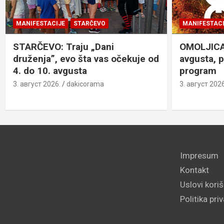
MANIFESTACIJE
STARČEVO
MANIFESTACI
STARČEVO: Traju „Dani
OMOLJICA: 
druženja”, evo šta vas očekuje od
avgusta, 
4. do 10. avgusta
program
3. август 2026.
dakicorama
3. август 2026
Impresum
Kontakt
Uslovi kori
Politika pri