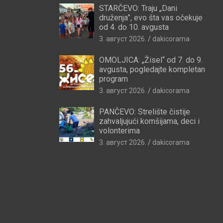
STARČEVO: Traju „Dani
druženja”, evo šta vas očekuje
od 4. do 10. avgusta
3. август 2026.
dakicorama
OMOLJICA: „Žisel“ od 7. do 9.
avgusta, pogledajte kompletan
program
3. август 2026.
dakicorama
PANČEVO: Strelište čistije
zahvaljujući komšijama, deci i
volonterima
3. август 2026.
dakicorama