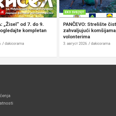
JE
EKO SVE(S)T
„Žisel“ od 7. do 9.
PANČEVO: Strelište čist
pogledajte kompletan
zahvaljujući komšijama,
volonterima
.
dakicorama
3. август 2026.
dakicorama
šćenja
vatnosti