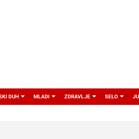
SKI DUH
MLADI
ZDRAVLJE
SELO
JU