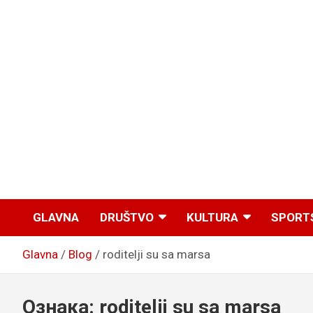
GLAVNA
DRUŠTVO
KULTURA
SPORT
Glavna
Blog
roditelji su sa marsa
Ознака:
roditelji su sa marsa