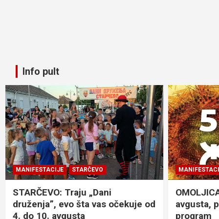
Info pult
MANIFESTACIJE
STARČEVO
MANIFESTACI
STARČEVO: Traju „Dani
OMOLJICA: 
druženja”, evo šta vas očekuje od
avgusta, 
4. do 10. avgusta
program