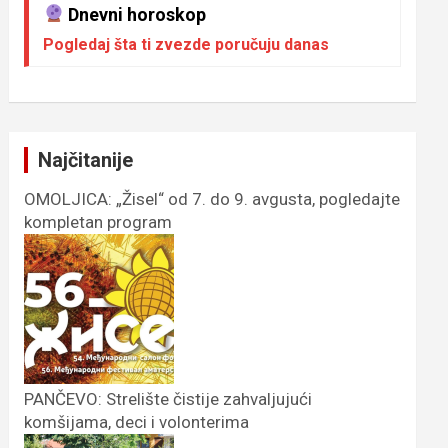
Dnevni horoskop
Pogledaj šta ti zvezde poručuju danas
Najčitanije
OMOLJICA: „Žisel“ od 7. do 9. avgusta, pogledajte
kompletan program
PANČEVO: Strelište čistije zahvaljujući
komšijama, deci i volonterima