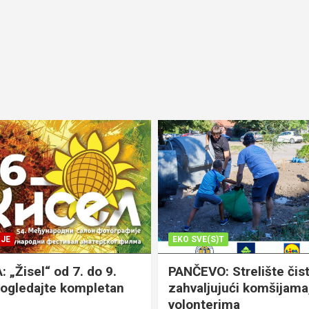
JE
EKO SVE(S)T
„Žisel“ od 7. do 9.
PANČEVO: Strelište čist
pogledajte kompletan
zahvaljujući komšijama,
volonterima