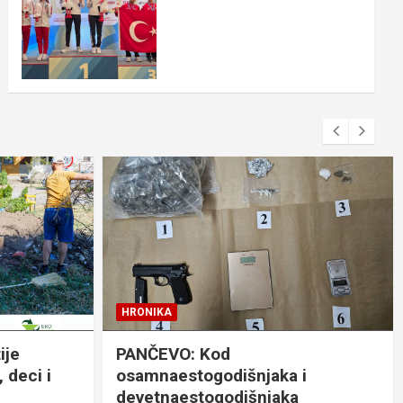
HRONIKA
ije
PANČEVO: Kod
 deci i
osamnaestogodišnjaka i
devetnaestogodišnjaka