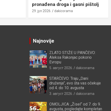
pronađena droga i gasni pištolj
29. јул 2026.
dakicorama
Najnovije
ZLATO STIŽE U PANČEVO:
Aleksa Rakonjac pokorio
Evropu
5. август 2026.
dakicorama
STARČEVO: Traju „Dani
druženja”, evo šta vas očekuje
od 4. do 10. avgusta
3. август 2026.
dakicorama
OMOLJICA: „Žisel“ od 7. do 9.
avgusta, pogledajte kompletan