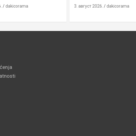
.
dakicorama
3. август 2026.
dakicorama
šćenja
vatnosti