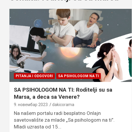
PITANJA I ODGOVORI
SA PSIHOLOGOM NA TI
SA PSIHOLOGOM NA TI: Roditelji su sa
Marsa, a deca sa Venere?
9. новембар 2023.
dakicorama
Na našem portalu radi besplatno Onlajn
savetovalište za mlade „Sa psihologom na ti”.
Mladi uzrasta od 15…