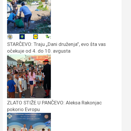
STARČEVO: Traju „Dani druženja”, evo šta vas
očekuje od 4. do 10. avgusta
ZLATO STIŽE U PANČEVO: Aleksa Rakonjac
pokorio Evropu