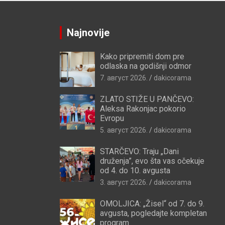
Najnovije
Kako pripremiti dom pre
odlaska na godišnji odmor
7. август 2026.
dakicorama
ZLATO STIŽE U PANČEVO:
Aleksa Rakonjac pokorio
Evropu
5. август 2026.
dakicorama
STARČEVO: Traju „Dani
druženja”, evo šta vas očekuje
od 4. do 10. avgusta
3. август 2026.
dakicorama
OMOLJICA: „Žisel“ od 7. do 9.
avgusta, pogledajte kompletan
program