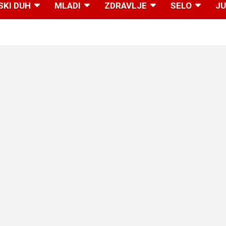
SKI DUH
MLADI
ZDRAVLJE
SELO
JU