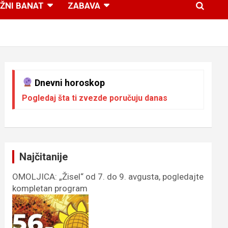
ŽNI BANAT
ZABAVA
Dnevni horoskop
Pogledaj šta ti zvezde poručuju danas
Najčitanije
OMOLJICA: „Žisel“ od 7. do 9. avgusta, pogledajte
kompletan program