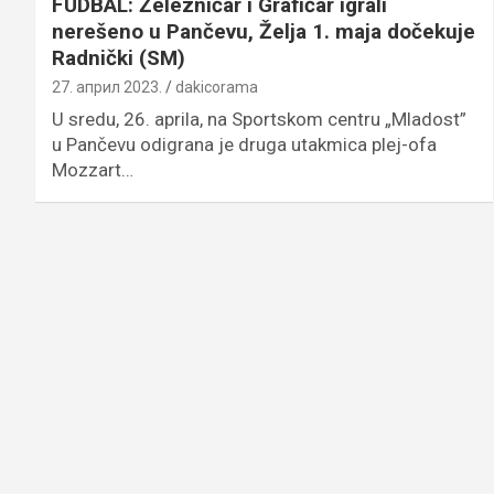
FUDBAL: Železničar i Grafičar igrali
nerešeno u Pančevu, Želja 1. maja dočekuje
Radnički (SM)
27. април 2023.
dakicorama
U sredu, 26. aprila, na Sportskom centru „Mladost”
u Pančevu odigrana je druga utakmica plej-ofa
Mozzart…