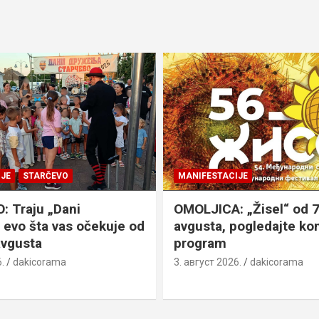
JE
STARČEVO
MANIFESTACIJE
 Traju „Dani
OMOLJICA: „Žisel“ od 7
 evo šta vas očekuje od
avgusta, pogledajte k
avgusta
program
.
dakicorama
3. август 2026.
dakicorama