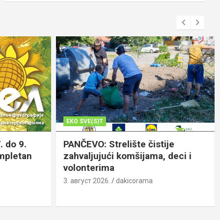
EKO SVE(S)T
. do 9.
PANČEVO: Strelište čistije
ompletan
zahvaljujući komšijama, deci i
volonterima
3. август 2026.
dakicorama