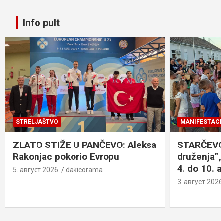
Info pult
STRELJAŠTVO
MANIFESTACI
ZLATO STIŽE U PANČEVO: Aleksa
STARČEVO:
Rakonjac pokorio Evropu
druženja”,
4. do 10. 
5. август 2026.
dakicorama
3. август 2026