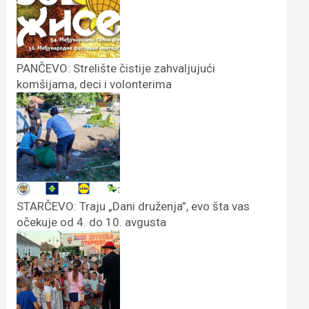
PANČEVO: Strelište čistije zahvaljujući
komšijama, deci i volonterima
STARČEVO: Traju „Dani druženja”, evo šta vas
očekuje od 4. do 10. avgusta