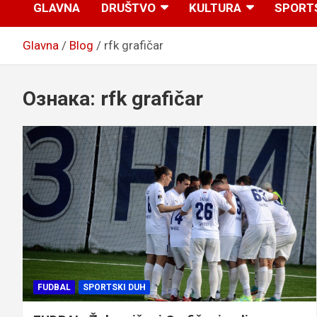
GLAVNA
DRUŠTVO
KULTURA
SPORT
Glavna
Blog
rfk grafičar
Ознака:
rfk grafičar
FUDBAL
SPORTSKI DUH