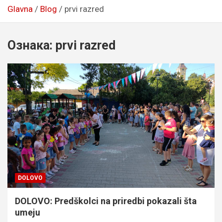
Glavna
Blog
prvi razred
Ознака:
prvi razred
DOLOVO
DOLOVO: Predškolci na priredbi pokazali šta
umeju