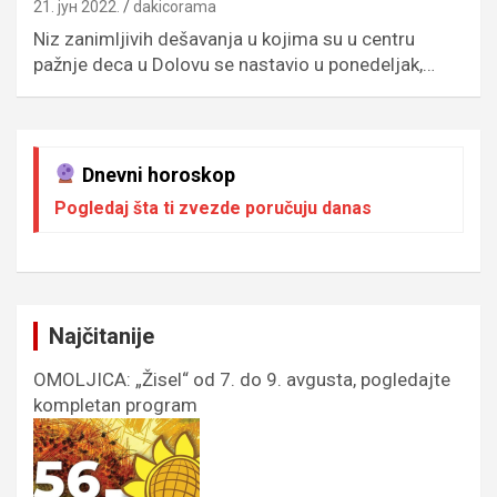
21. јун 2022.
dakicorama
Niz zanimljivih dešavanja u kojima su u centru
pažnje deca u Dolovu se nastavio u ponedeljak,…
Dnevni horoskop
Pogledaj šta ti zvezde poručuju danas
Najčitanije
OMOLJICA: „Žisel“ od 7. do 9. avgusta, pogledajte
kompletan program