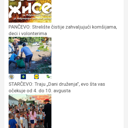
PANČEVO: Strelište čistije zahvaljujući komšijama,
deci i volonterima
STARČEVO: Traju „Dani druženja”, evo šta vas
očekuje od 4. do 10. avgusta