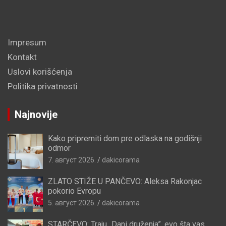
Impresum
Kontakt
Uslovi korišćenja
Politika privatnosti
Najnovije
Kako pripremiti dom pre odlaska na godišnji
odmor
7. август 2026.
dakicorama
ZLATO STIŽE U PANČEVO: Aleksa Rakonjac
pokorio Evropu
5. август 2026.
dakicorama
STARČEVO: Traju „Dani druženja”, evo šta vas