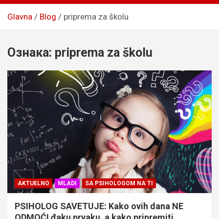
Glavna
Blog
priprema za školu
Ознака:
priprema za školu
AKTUELNO
MLADI
SA PSIHOLOGOM NA TI
PSIHOLOG SAVETUJE: Kako ovih dana NE
ODMOĆI đaku prvaku, a kako pripremiti