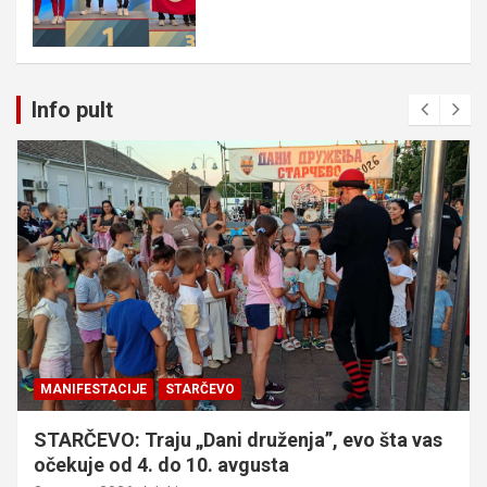
Info pult
MANIFESTACIJE
STARČEVO
STARČEVO: Traju „Dani druženja”, evo šta vas
očekuje od 4. do 10. avgusta