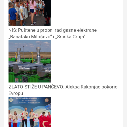
NIS: Puštene u probni rad gasne elektrane
„Banatsko Miloševo“ i „Srpska Crnja“
ZLATO STIŽE U PANČEVO: Aleksa Rakonjac pokorio
Evropu