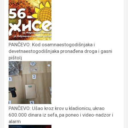
PANČEVO: Kod osamnaestogodišnjaka i
devetnaestogodišnjaka pronađena droga i gasni
pištolj
PANČEVO: Ušao kroz krov u kladionicu, ukrao
600.000 dinara iz sefa, pa poneo i video-nadzor i
alarm