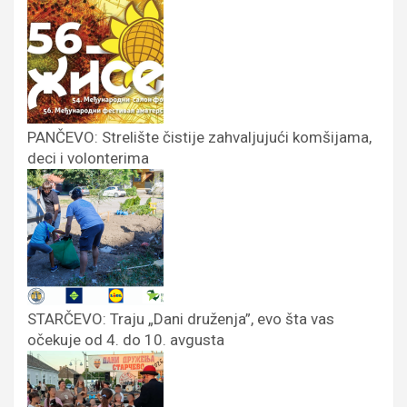
PANČEVO: Strelište čistije zahvaljujući komšijama,
deci i volonterima
STARČEVO: Traju „Dani druženja”, evo šta vas
očekuje od 4. do 10. avgusta