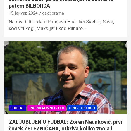
putem BILBORDA
15. јануар 2024.
dakicorama
Na dva bilborda u Pančevu – u Ulici Svetog Save,
kod velikog „Maksija” i kod Plinare…
FUDBAL
INSPIRATIVNI LJUDI
SPORTSKI DUH
ZALJUBLJEN U FUDBAL: Zoran Naunković, prvi
čovek ŽELEZNIČARA, otkriva koliko znoja i