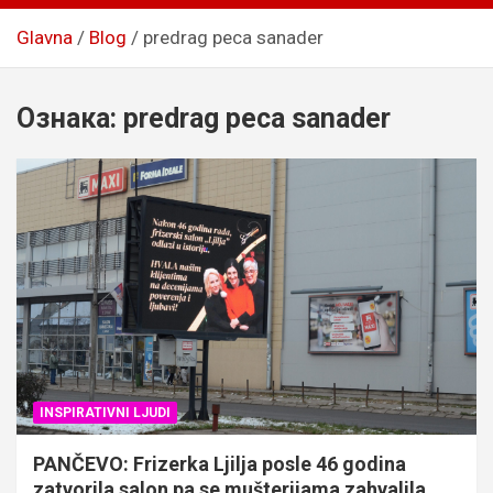
Glavna
Blog
predrag peca sanader
Ознака:
predrag peca sanader
INSPIRATIVNI LJUDI
PANČEVO: Frizerka Ljilja posle 46 godina
zatvorila salon pa se mušterijama zahvalila