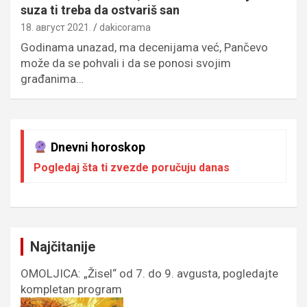
suza ti treba da ostvariš san
18. август 2021.
dakicorama
Godinama unazad, ma decenijama već, Pančevo
može da se pohvali i da se ponosi svojim
građanima…
Dnevni horoskop
Pogledaj šta ti zvezde poručuju danas
Najčitanije
OMOLJICA: „Žisel“ od 7. do 9. avgusta, pogledajte
kompletan program