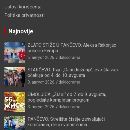
Uslovi korišćenja
Politika privatnosti
Najnovije
ZLATO STIŽE U PANČEVO: Aleksa Rakonjac
pokorio Evropu
5. август 2026.
dakicorama
STARČEVO: Traju „Dani druženja”, evo šta vas
očekuje od 4. do 10. avgusta
3. август 2026.
dakicorama
OMOLJICA: „Žisel“ od 7. do 9. avgusta,
pogledajte kompletan program
3. август 2026.
dakicorama
PANČEVO: Strelište čistije zahvaljujući
komšijama, deci i volonterima