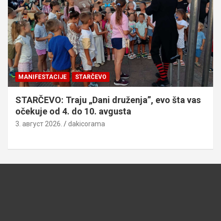
MANIFESTACIJE
STARČEVO
STARČEVO: Traju „Dani druženja”, evo šta vas
očekuje od 4. do 10. avgusta
3. август 2026.
dakicorama