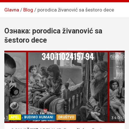
Glavna
Blog
porodica živanović sa šestoro dece
Ознака:
porodica živanović sa
šestoro dece
APEL
BUDIMO HUMANI
DRUŠTVO