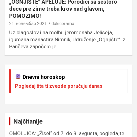
„OGNJIŠTE” APELUJE: Porodici sa šestoro
dece pre zime treba krov nad glavom,
POMOZIMO!
21. новембар 2021.
dakicorama
Uz blagoslov i na molbu jeromonaha Jeliseja,
igumana manastira Nimnik, Udruženje „Ognjište” iz
Pančeva započelo je…
Dnevni horoskop
Pogledaj šta ti zvezde poručuju danas
Najčitanije
OMOLJICA: „Žisel“ od 7. do 9. avgusta, pogledajte