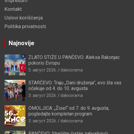
Impresum
Kontakt
Uslovi korišćenja
Politika privatnosti
Najnovije
ZLATO STIŽE U PANČEVO: Aleksa Rakonjac
pokorio Evropu
5. август 2026.
dakicorama
STARČEVO: Traju „Dani druženja”, evo šta vas
očekuje od 4. do 10. avgusta
3. август 2026.
dakicorama
OMOLJICA: „Žisel“ od 7. do 9. avgusta,
pogledajte kompletan program
3. август 2026.
dakicorama
PANČEVO: Strelište čistije zahvaljujući