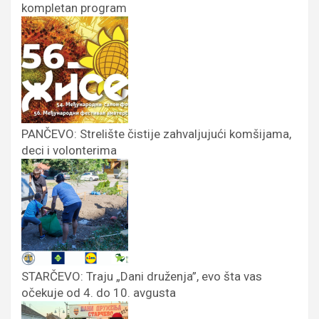
kompletan program
PANČEVO: Strelište čistije zahvaljujući komšijama,
deci i volonterima
STARČEVO: Traju „Dani druženja”, evo šta vas
očekuje od 4. do 10. avgusta