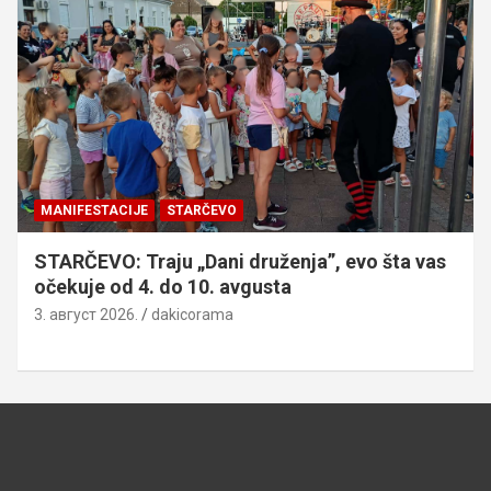
MANIFESTACIJE
STARČEVO
STARČEVO: Traju „Dani druženja”, evo šta vas
očekuje od 4. do 10. avgusta
3. август 2026.
dakicorama