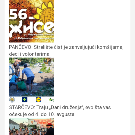
PANČEVO: Strelište čistije zahvaljujući komšijama,
deci i volonterima
STARČEVO: Traju „Dani druženja”, evo šta vas
očekuje od 4. do 10. avgusta