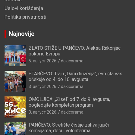
Uslovi korišćenja
Politika privatnosti
Najnovije
ZLATO STIŽE U PANČEVO: Aleksa Rakonjac
pokorio Evropu
5. август 2026.
dakicorama
STARČEVO: Traju „Dani druženja”, evo šta vas
očekuje od 4. do 10. avgusta
3. август 2026.
dakicorama
OMOLJICA: „Žisel“ od 7. do 9. avgusta,
pogledajte kompletan program
3. август 2026.
dakicorama
PANČEVO: Strelište čistije zahvaljujući
komšijama, deci i volonterima