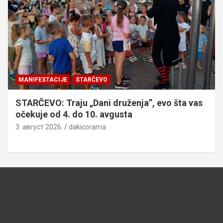
MANIFESTACIJE
STARČEVO
STARČEVO: Traju „Dani druženja”, evo šta vas
očekuje od 4. do 10. avgusta
3. август 2026.
dakicorama