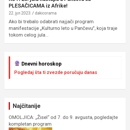
PLESAČICAMA iz Afrike!
22. јул 2023.
dakicorama
Ako bi trebalo odabrati najjači program
manifestacije „Kulturno leto u Pančevu”, koja traje
tokom celog jula…
Dnevni horoskop
Pogledaj šta ti zvezde poručuju danas
Najčitanije
OMOLJICA: „Žisel“ od 7. do 9. avgusta, pogledajte
kompletan program