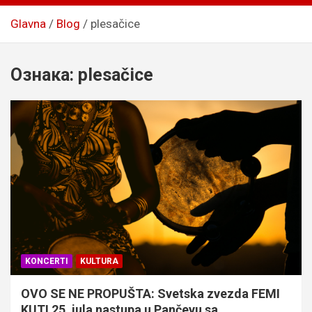
Glavna
Blog
plesačice
Ознака:
plesačice
KONCERTI
KULTURA
OVO SE NE PROPUŠTA: Svetska zvezda FEMI
KUTI 25. jula nastupa u Pančevu sa