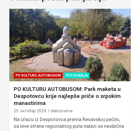
PO KULTURU AUTOBUSOM
PUTOVANJA
PO KULTURU AUTOBUSOM: Park maketa u
Despotovcu krije najlepše priče o srpskim
manastirima
25. октобар 2024.
dakicorama
Na izlazu iz Despotovca prema Resavskoj pećini,
sa leve strane regionalnog puta nalazi se neobična