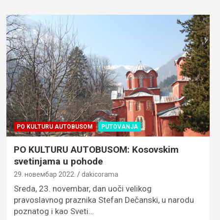
PO KULTURU AUTOBUSOM
PUTOVANJA
PO KULTURU AUTOBUSOM: Kosovskim
svetinjama u pohode
29. новембар 2022.
dakicorama
Sreda, 23. novembar, dan uoči velikog
pravoslavnog praznika Stefan Dečanski, u narodu
poznatog i kao Sveti…