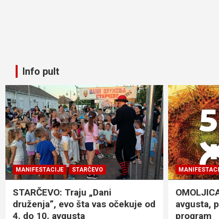
Info pult
MANIFESTACIJE
STARČEVO
MANIFESTACI
STARČEVO: Traju „Dani
OMOLJICA: 
druženja”, evo šta vas očekuje od
avgusta, 
4. do 10. avgusta
program