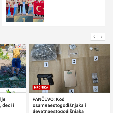
HRONIKA
ije
PANČEVO: Kod
 deci i
osamnaestogodišnjaka i
devetnaestogodišnjaka