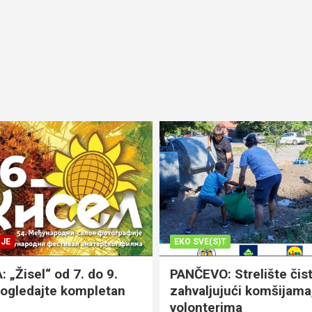
JE
EKO SVE(S)T
„Žisel“ od 7. do 9.
PANČEVO: Strelište čist
pogledajte kompletan
zahvaljujući komšijama,
volonterima