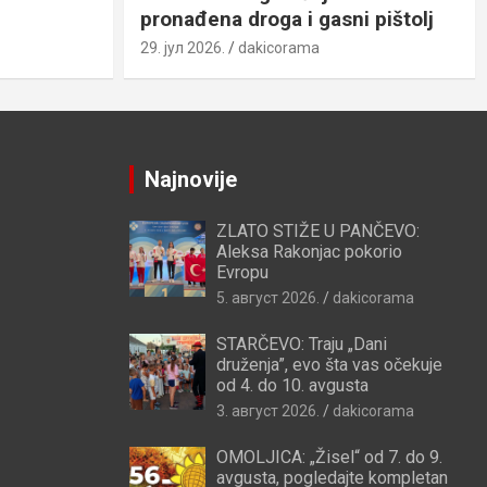
pronađena droga i gasni pištolj
29. јул 2026.
dakicorama
Najnovije
ZLATO STIŽE U PANČEVO:
Aleksa Rakonjac pokorio
Evropu
5. август 2026.
dakicorama
STARČEVO: Traju „Dani
druženja”, evo šta vas očekuje
od 4. do 10. avgusta
3. август 2026.
dakicorama
OMOLJICA: „Žisel“ od 7. do 9.
avgusta, pogledajte kompletan