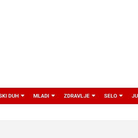
SKI DUH
MLADI
ZDRAVLJE
SELO
JU