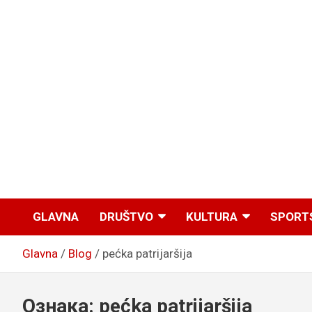
GLAVNA
DRUŠTVO
KULTURA
SPORT
Glavna
Blog
pećka patrijaršija
Ознака:
pećka patrijaršija