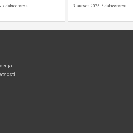
.
dakicorama
3. август 2026.
dakicorama
šćenja
vatnosti