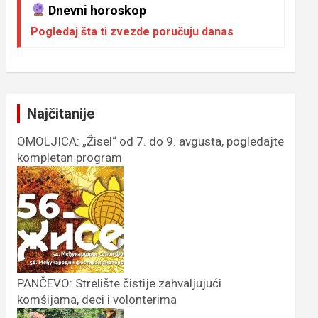
Dnevni horoskop
Pogledaj šta ti zvezde poručuju danas
Najčitanije
OMOLJICA: „Žisel“ od 7. do 9. avgusta, pogledajte
kompletan program
PANČEVO: Strelište čistije zahvaljujući
komšijama, deci i volonterima