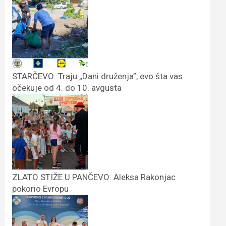
STARČEVO: Traju „Dani druženja”, evo šta vas
očekuje od 4. do 10. avgusta
ZLATO STIŽE U PANČEVO: Aleksa Rakonjac
pokorio Evropu