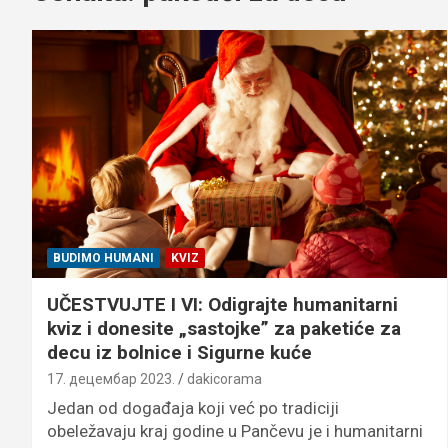
BUDIMO HUMANI
KVIZ
UČESTVUJTE I VI: Odigrajte humanitarni
kviz i donesite „sastojke” za paketiće za
decu iz bolnice i Sigurne kuće
17. децембар 2023.
dakicorama
Jedan od događaja koji već po tradiciji
obeležavaju kraj godine u Pančevu je i humanitarni