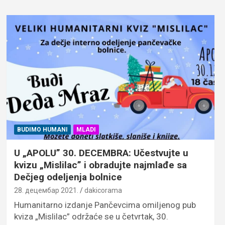
BUDIMO HUMANI
MLADI
U „APOLU” 30. DECEMBRA: Učestvujte u
kvizu „Mislilac” i obradujte najmlađe sa
Dečjeg odeljenja bolnice
28. децембар 2021.
dakicorama
Humanitarno izdanje Pančevcima omiljenog pub
kviza „Mislilac” održaće se u četvrtak, 30.