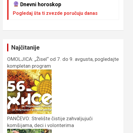
Dnevni horoskop
Pogledaj šta ti zvezde poručuju danas
Najčitanije
OMOLJICA: „Žisel“ od 7. do 9. avgusta, pogledajte
kompletan program
PANČEVO: Strelište čistije zahvaljujući
komšijama, deci i volonterima