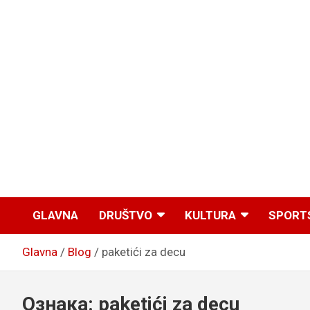
GLAVNA
DRUŠTVO
KULTURA
SPORT
Glavna
Blog
paketići za decu
Ознака:
paketići za decu