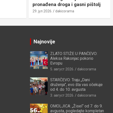
pronađena droga i gasni pištolj
29. јул 2026.
dakicorama
Najnovije
ZLATO STIŽE U PANČEVO:
Aleksa Rakonjac pokorio
Evropu
5. август 2026.
dakicorama
STARČEVO: Traju „Dani
druženja”, evo šta vas očekuje
od 4. do 10. avgusta
3. август 2026.
dakicorama
OMOLJICA: „Žisel“ od 7. do 9.
avgusta, pogledajte kompletan