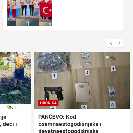
HRONIKA
ije
PANČEVO: Kod
 deci i
osamnaestogodišnjaka i
devetnaestogodišnjaka