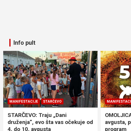
Info pult
MANIFESTACIJE
STARČEVO
MANIFESTACI
STARČEVO: Traju „Dani
OMOLJICA: 
druženja”, evo šta vas očekuje od
avgusta, 
4. do 10. avgusta
program