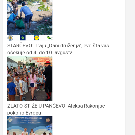
STARČEVO: Traju „Dani druženja”, evo šta vas
očekuje od 4. do 10. avgusta
ZLATO STIŽE U PANČEVO: Aleksa Rakonjac
pokorio Evropu