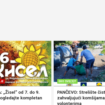
JE
EKO SVE(S)T
„Žisel“ od 7. do 9.
PANČEVO: Strelište čist
pogledajte kompletan
zahvaljujući komšijama,
volonterima