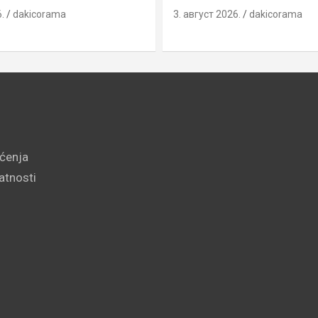
.
dakicorama
3. август 2026.
dakicorama
šćenja
vatnosti