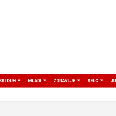
SKI DUH
MLADI
ZDRAVLJE
SELO
JU