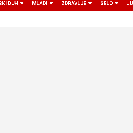
SKI DUH
MLADI
ZDRAVLJE
SELO
JU