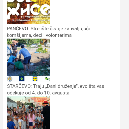
PANČEVO: Strelište čistije zahvaljujući
komšijama, deci i volonterima
STARČEVO: Traju „Dani druženja”, evo šta vas
očekuje od 4. do 10. avgusta