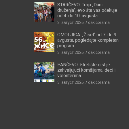
STARČEVO: Traju „Dani
druženja”, evo šta vas očekuje
od 4. do 10. avgusta
3. август 2026.
dakicorama
OMOLJICA: „Žisel“ od 7. do 9.
avgusta, pogledajte kompletan
program
3. август 2026.
dakicorama
PANČEVO: Strelište čistije
zahvaljujući komšijama, deci i
volonterima
3. август 2026.
dakicorama