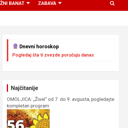
ŽNI BANAT
ZABAVA
Dnevni horoskop
Pogledaj šta ti zvezde poručuju danas
Najčitanije
OMOLJICA: „Žisel“ od 7. do 9. avgusta, pogledajte
kompletan program