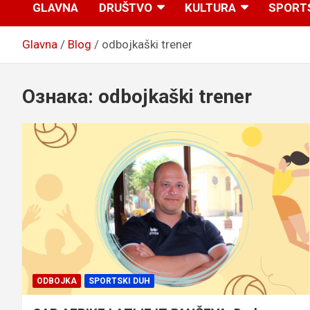
GLAVNA
DRUŠTVO
KULTURA
SPORT
Glavna
Blog
odbojkaški trener
Ознака:
odbojkaški trener
ODBOJKA
SPORTSKI DUH