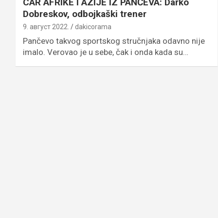
CAR AFRIKE I AZIJE IZ PANČEVA: Darko
Dobreskov, odbojkaški trener
9. август 2022.
dakicorama
Pančevo takvog sportskog stručnjaka odavno nije
imalo. Verovao je u sebe, čak i onda kada su…