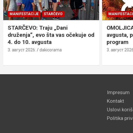
MANIFESTACIJE
STARČEVO
MANIFESTACI
STARČEVO: Traju „Dani
OMOLJICA: 
druženja”, evo šta vas očekuje od
avgusta, 
4. do 10. avgusta
program
3. август 2026.
dakicorama
3. август 2026
Impresum
Kontakt
Uslovi kori
Politika pri