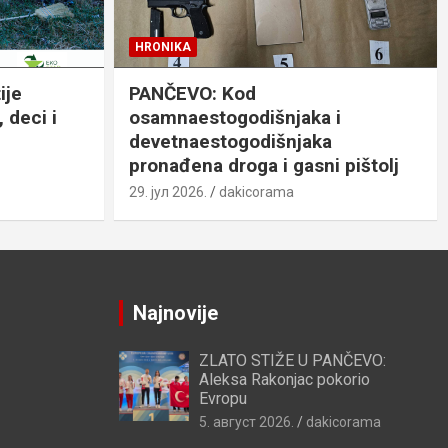
HRONIKA
ije
PANČEVO: Kod
 deci i
osamnaestogodišnjaka i
devetnaestogodišnjaka
pronađena droga i gasni pištolj
29. јул 2026.
dakicorama
Najnovije
ZLATO STIŽE U PANČEVO:
Aleksa Rakonjac pokorio
Evropu
5. август 2026.
dakicorama