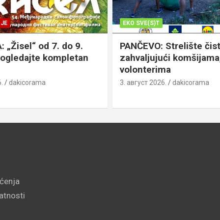
JE
EKO SVE(S)T
„Žisel“ od 7. do 9.
PANČEVO: Strelište čist
pogledajte kompletan
zahvaljujući komšijama,
volonterima
.
dakicorama
3. август 2026.
dakicorama
šćenja
vatnosti