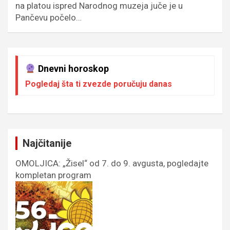
na platou ispred Narodnog muzeja juče je u
Pančevu počelo…
Dnevni horoskop
Pogledaj šta ti zvezde poručuju danas
Najčitanije
OMOLJICA: „Žisel“ od 7. do 9. avgusta, pogledajte
kompletan program