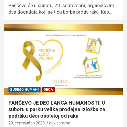
Pančevo će u subotu, 23. septembra, organizovati
dva događaja koji se tiču borbe protiv raka. Kao…
BUDIMO HUMANI
DECA
PANČEVO JE DEO LANCA HUMANOSTI: U
subotu u parku velika prodajna izložba za
podršku deci oboleloj od raka
20. септембар 2023.
dakicorama