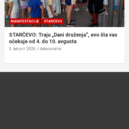
MANIFESTACIJE
STARČEVO
STARČEVO: Traju „Dani druženja”, evo šta vas
očekuje od 4. do 10. avgusta
3. август 2026.
dakicorama