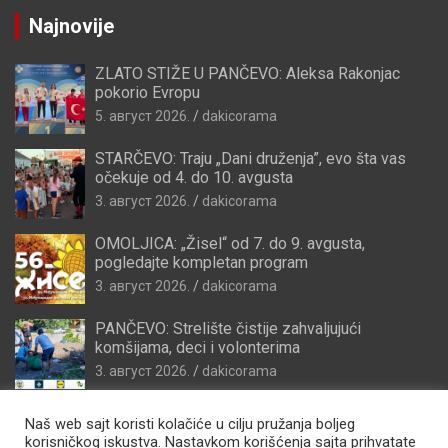
Najnovije
ZLATO STIŽE U PANČEVO: Aleksa Rakonjac
pokorio Evropu
5. август 2026.
dakicorama
STARČEVO: Traju „Dani druženja”, evo šta vas
očekuje od 4. do 10. avgusta
3. август 2026.
dakicorama
OMOLJICA: „Žisel“ od 7. do 9. avgusta,
pogledajte kompletan program
3. август 2026.
dakicorama
PANČEVO: Strelište čistije zahvaljujući
komšijama, deci i volonterima
3. август 2026.
dakicorama
Naš web sajt koristi kolačiće u cilju pružanja boljeg
korisničkog iskustva. Nastavkom korišćenja sajta prihvatate