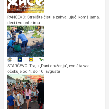
PANČEVO: Strelište čistije zahvaljujući komšijama,
deci i volonterima
STARČEVO: Traju „Dani druženja”, evo šta vas
očekuje od 4. do 10. avgusta