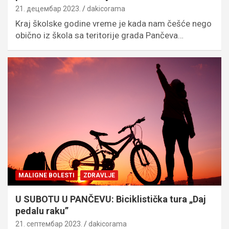
21. децембар 2023.
dakicorama
Kraj školske godine vreme je kada nam češće nego
obično iz škola sa teritorije grada Pančeva…
MALIGNE BOLESTI
ZDRAVLJE
U SUBOTU U PANČEVU: Biciklistička tura „Daj
pedalu raku”
21. септембар 2023.
dakicorama