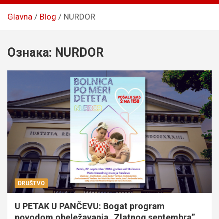
Glavna
Blog
NURDOR
Ознака:
NURDOR
DRUŠTVO
U PETAK U PANČEVU: Bogat program
povodom obeležavanja „Zlatnog septembra”