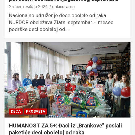
25. септембар 2024.
dakicorama
Nacionalno udruženje dece obolele od raka
NURDOR obeležava Zlatni septembar – mesec
podrške deci oboleloj od…
DECA
PROSVETA
HUMANOST ZA 5+: Đaci iz „Brankove” poslali
paketiće deci oboleloj od raka