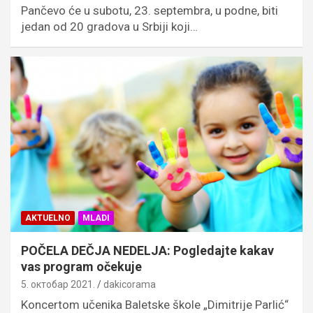
Pančevo će u subotu, 23. septembra, u podne, biti
jedan od 20 gradova u Srbiji koji…
AKTUELNO
MLADI
POČELA DEČJA NEDELJA: Pogledajte kakav
vas program očekuje
5. октобар 2021.
dakicorama
Koncertom učenika Baletske škole „Dimitrije Parlić“