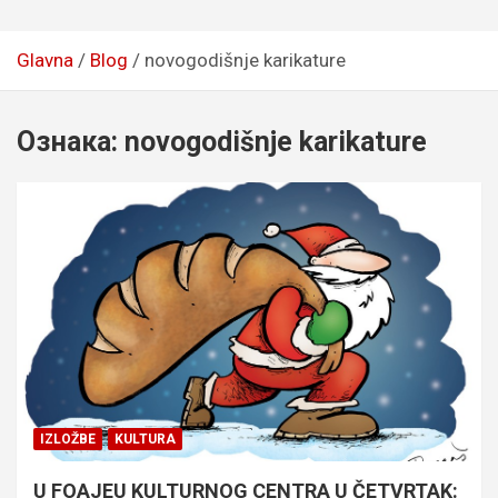
Glavna
Blog
novogodišnje karikature
Ознака:
novogodišnje karikature
IZLOŽBE
KULTURA
U FOAJEU KULTURNOG CENTRA U ČETVRTAK: