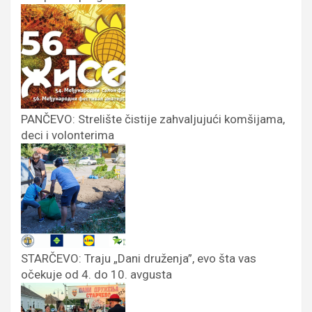
PANČEVO: Strelište čistije zahvaljujući komšijama,
deci i volonterima
STARČEVO: Traju „Dani druženja”, evo šta vas
očekuje od 4. do 10. avgusta