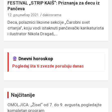
FESTIVAL „STRIP KAIŠ”: Priznanja za decu iz
Pančeva
12. децембар 2021.
dakicorama
Deca, polaznici likovne sekcije „Čarobni svet
crtanja”, koju vodi istaknuti pančevački karikaturista
i ilustrator Nikola Dragaš,…
Dnevni horoskop
Pogledaj šta ti zvezde poručuju danas
Najčitanije
OMOLJICA: „Žisel“ od 7. do 9. avgusta, pogledajte
kompletan program