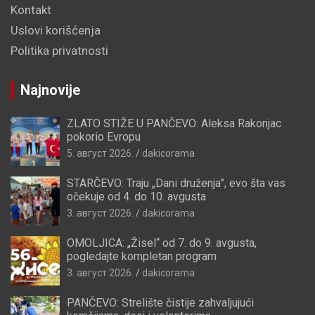
Kontakt
Uslovi korišćenja
Politika privatnosti
Najnovije
ZLATO STIŽE U PANČEVO: Aleksa Rakonjac
pokorio Evropu
5. август 2026.
dakicorama
STARČEVO: Traju „Dani druženja”, evo šta vas
očekuje od 4. do 10. avgusta
3. август 2026.
dakicorama
OMOLJICA: „Žisel“ od 7. do 9. avgusta,
pogledajte kompletan program
3. август 2026.
dakicorama
PANČEVO: Strelište čistije zahvaljujući