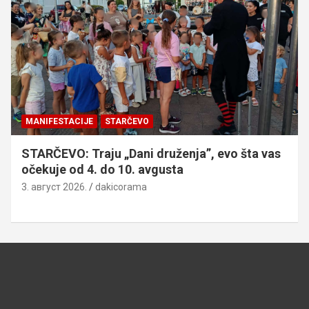
MANIFESTACIJE
STARČEVO
STARČEVO: Traju „Dani druženja”, evo šta vas
očekuje od 4. do 10. avgusta
3. август 2026.
dakicorama