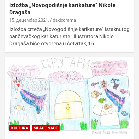
Izložba „Novogodišnje karikature“ Nikole
Dragaša
15. децембар 2021.
dakicorama
Izložba crteža „Novogodišnje karikature” istaknutog
pančevačkog karikaturiste i ilustratora Nikole
Dragaša biće otvorena u četvrtak, 16.…
KULTURA
MLADE NADE