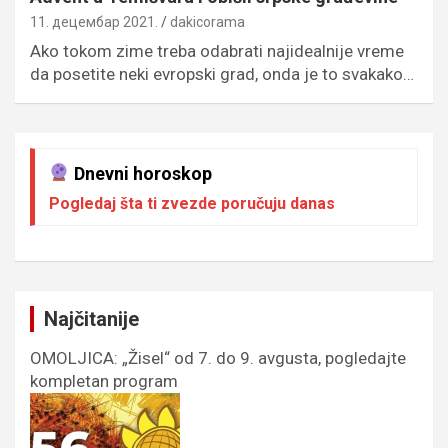
11. децембар 2021.
dakicorama
Ako tokom zime treba odabrati najidealnije vreme
da posetite neki evropski grad, onda je to svakako…
Dnevni horoskop
Pogledaj šta ti zvezde poručuju danas
Najčitanije
OMOLJICA: „Žisel“ od 7. do 9. avgusta, pogledajte
kompletan program