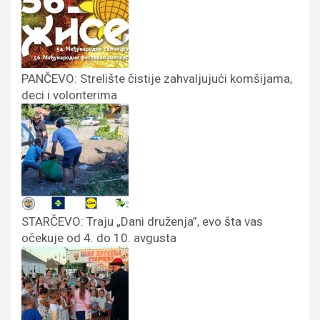
PANČEVO: Strelište čistije zahvaljujući komšijama,
deci i volonterima
STARČEVO: Traju „Dani druženja”, evo šta vas
očekuje od 4. do 10. avgusta