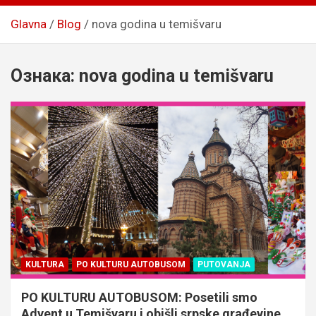
Glavna
Blog
nova godina u temišvaru
Ознака:
nova godina u temišvaru
KULTURA
PO KULTURU AUTOBUSOM
PUTOVANJA
PO KULTURU AUTOBUSOM: Posetili smo
Advent u Temišvaru i obišli srpske građevine