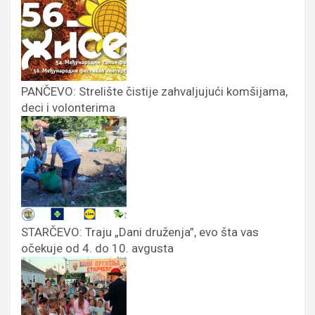
PANČEVO: Strelište čistije zahvaljujući komšijama,
deci i volonterima
STARČEVO: Traju „Dani druženja”, evo šta vas
očekuje od 4. do 10. avgusta