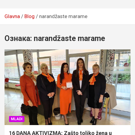
Glavna
Blog
narandžaste marame
Ознака:
narandžaste marame
MLADI
16 DANA AKTIVIZMA: Zašto toliko žena u