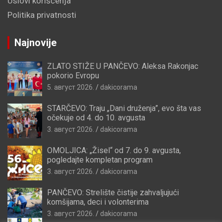
Uslovi korišćenja
Politika privatnosti
Najnovije
ZLATO STIŽE U PANČEVO: Aleksa Rakonjac
pokorio Evropu
5. август 2026.
dakicorama
STARČEVO: Traju „Dani druženja”, evo šta vas
očekuje od 4. do 10. avgusta
3. август 2026.
dakicorama
OMOLJICA: „Žisel“ od 7. do 9. avgusta,
pogledajte kompletan program
3. август 2026.
dakicorama
PANČEVO: Strelište čistije zahvaljujući
komšijama, deci i volonterima
3. август 2026.
dakicorama