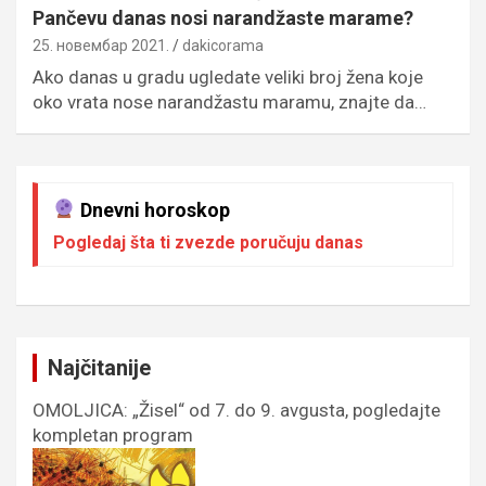
Pančevu danas nosi narandžaste marame?
25. новембар 2021.
dakicorama
Ako danas u gradu ugledate veliki broj žena koje
oko vrata nose narandžastu maramu, znajte da…
Dnevni horoskop
Pogledaj šta ti zvezde poručuju danas
Najčitanije
OMOLJICA: „Žisel“ od 7. do 9. avgusta, pogledajte
kompletan program