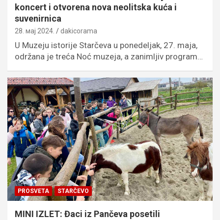
koncert i otvorena nova neolitska kuća i
suvenirnica
28. мај 2024.
dakicorama
U Muzeju istorije Starčeva u ponedeljak, 27. maja,
održana je treća Noć muzeja, a zanimljiv program…
PROSVETA
STARČEVO
MINI IZLET: Đaci iz Pančeva posetili