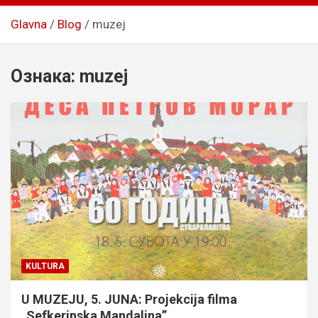
Glavna
Blog
muzej
Ознака:
muzej
KULTURA
U MUZEJU, 5. JUNA: Projekcija filma
„Sefkerinska Mandalina”