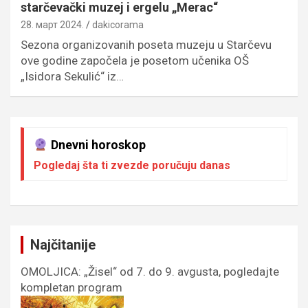
starčevački muzej i ergelu „Merac“
28. март 2024.
dakicorama
Sezona organizovanih poseta muzeju u Starčevu
ove godine započela je posetom učenika OŠ
„Isidora Sekulić“ iz…
Dnevni horoskop
Pogledaj šta ti zvezde poručuju danas
Najčitanije
OMOLJICA: „Žisel“ od 7. do 9. avgusta, pogledajte
kompletan program