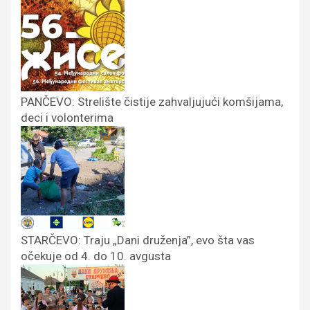
PANČEVO: Strelište čistije zahvaljujući komšijama,
deci i volonterima
STARČEVO: Traju „Dani druženja”, evo šta vas
očekuje od 4. do 10. avgusta