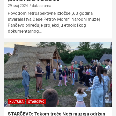
29. мај 2024.
dakicorama
Povodom retrospektivne izložbe „60 godina
stvaralaštva Dese Petrov Morar” Narodni muzej
Pančevo priređuje projekciju etnološkog
dokumentarnog…
KULTURA
STARČEVO
STARČEVO: Tokom treće Noći muzeja održan