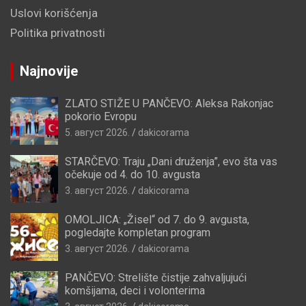
Uslovi korišćenja
Politika privatnosti
Najnovije
ZLATO STIŽE U PANČEVO: Aleksa Rakonjac
pokorio Evropu
5. август 2026.
dakicorama
STARČEVO: Traju „Dani druženja”, evo šta vas
očekuje od 4. do 10. avgusta
3. август 2026.
dakicorama
OMOLJICA: „Žisel“ od 7. do 9. avgusta,
pogledajte kompletan program
3. август 2026.
dakicorama
PANČEVO: Strelište čistije zahvaljujući
komšijama, deci i volonterima