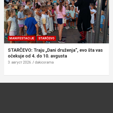
MANIFESTACIJE
STARČEVO
STARČEVO: Traju „Dani druženja”, evo šta vas
očekuje od 4. do 10. avgusta
3. август 2026.
dakicorama