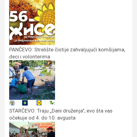
PANČEVO: Strelište čistije zahvaljujući komšijama,
deci i volonterima
STARČEVO: Traju „Dani druženja”, evo šta vas
očekuje od 4. do 10. avgusta