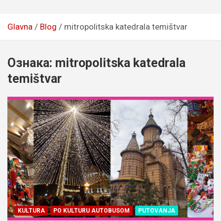
Glavna
Blog
mitropolitska katedrala temištvar
Ознака:
mitropolitska katedrala
temištvar
KULTURA
PO KULTURU AUTOBUSOM
PUTOVANJA