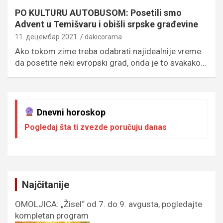
PO KULTURU AUTOBUSOM: Posetili smo
Advent u Temišvaru i obišli srpske građevine
11. децембар 2021.
dakicorama
Ako tokom zime treba odabrati najidealnije vreme
da posetite neki evropski grad, onda je to svakako…
Dnevni horoskop
Pogledaj šta ti zvezde poručuju danas
Najčitanije
OMOLJICA: „Žisel“ od 7. do 9. avgusta, pogledajte
kompletan program