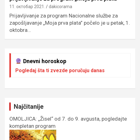
11. октобар 2021.
dakicorama
Prijavljivanje za program Nacionalne službe za
zapošljavanje „Moja prva plata” počelo je u petak, 1.
oktobra…
Dnevni horoskop
Pogledaj šta ti zvezde poručuju danas
Najčitanije
OMOLJICA: „Žisel“ od 7. do 9. avgusta, pogledajte
kompletan program