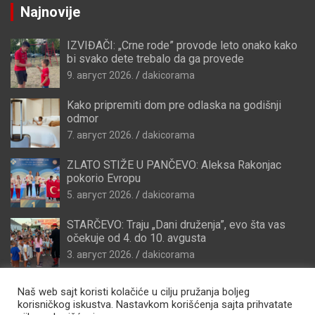
Najnovije
IZVIĐAČI: „Crne rode” provode leto onako kako
bi svako dete trebalo da ga provede
9. август 2026.
dakicorama
Kako pripremiti dom pre odlaska na godišnji
odmor
7. август 2026.
dakicorama
ZLATO STIŽE U PANČEVO: Aleksa Rakonjac
pokorio Evropu
5. август 2026.
dakicorama
STARČEVO: Traju „Dani druženja”, evo šta vas
očekuje od 4. do 10. avgusta
3. август 2026.
dakicorama
Naš web sajt koristi kolačiće u cilju pružanja boljeg
korisničkog iskustva. Nastavkom korišćenja sajta prihvatate