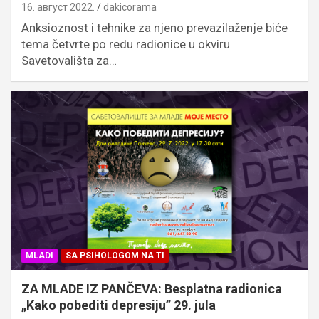
16. август 2022.
dakicorama
Anksioznost i tehnike za njeno prevazilaženje biće
tema četvrte po redu radionice u okviru
Savetovališta za…
MLADI
SA PSIHOLOGOM NA TI
ZA MLADE IZ PANČEVA: Besplatna radionica
„Kako pobediti depresiju” 29. jula