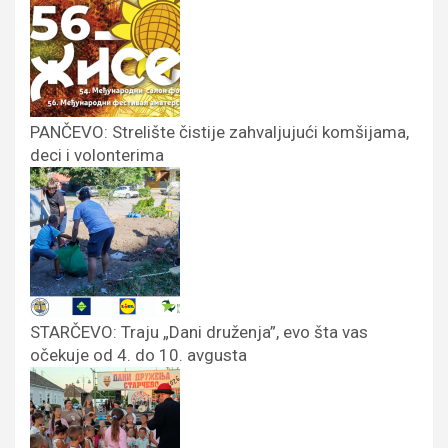
PANČEVO: Strelište čistije zahvaljujući komšijama,
deci i volonterima
STARČEVO: Traju „Dani druženja”, evo šta vas
očekuje od 4. do 10. avgusta