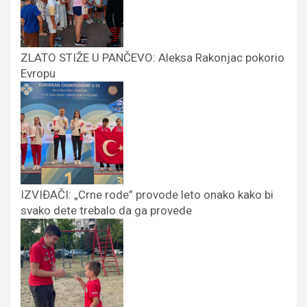
ZLATO STIŽE U PANČEVO: Aleksa Rakonjac pokorio
Evropu
IZVIĐAČI: „Crne rode” provode leto onako kako bi
svako dete trebalo da ga provede