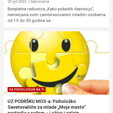
20. јул 2022.
dakicorama
Besplatna radionica „Kako pobediti depresiju”,
namenjena svim zainteresovanim mladim osobama
od 15 do 30 godina sa…
SA PSIHOLOGOM NA TI
UZ PODRŠKU MOS-a: Psihološko
Savetovalište za mlade „Moje mesto”
nastavlja s radom – i uživo i onlajn