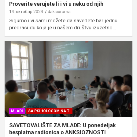
Proverite verujete li i vi u neku od njih
14. октобар 2024.
dakicorama
Sigurno i vi sami možete da navedete bar jednu
predrasudu koja je u našem društvu izuzetno…
MLADI
SA PSIHOLOGOM NA TI
SAVETOVALIŠTE ZA MLADE: U ponedeljak
besplatna radionica o ANKSIOZNOSTI