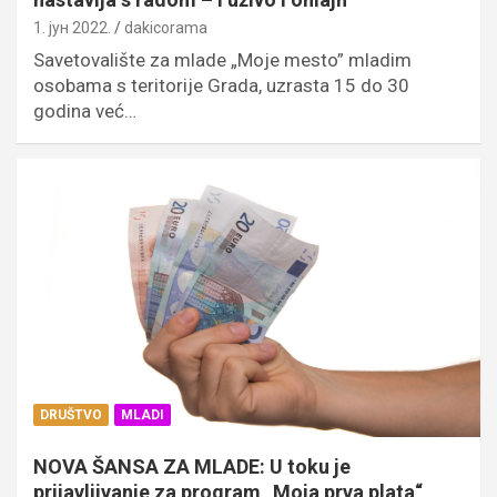
1. јун 2022.
dakicorama
Savetovalište za mlade „Moje mesto” mladim
osobama s teritorije Grada, uzrasta 15 do 30
godina već…
DRUŠTVO
MLADI
NOVA ŠANSA ZA MLADE: U toku je
prijavljivanje za program „Moja prva plata“