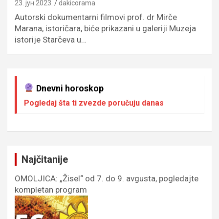
23. јун 2023.
dakicorama
Autorski dokumentarni filmovi prof. dr Mirče
Marana, istoričara, biće prikazani u galeriji Muzeja
istorije Starčeva u…
Dnevni horoskop
Pogledaj šta ti zvezde poručuju danas
Najčitanije
OMOLJICA: „Žisel“ od 7. do 9. avgusta, pogledajte
kompletan program