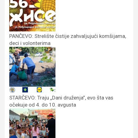
PANČEVO: Strelište čistije zahvaljujući komšijama,
deci i volonterima
STARČEVO: Traju „Dani druženja”, evo šta vas
očekuje od 4. do 10. avgusta