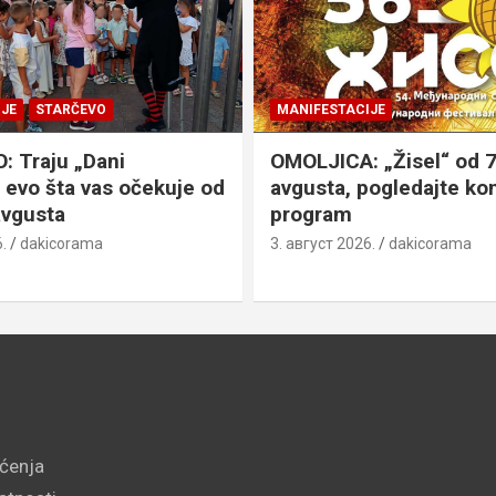
JE
STARČEVO
MANIFESTACIJE
 Traju „Dani
OMOLJICA: „Žisel“ od 7
 evo šta vas očekuje od
avgusta, pogledajte k
avgusta
program
.
dakicorama
3. август 2026.
dakicorama
šćenja