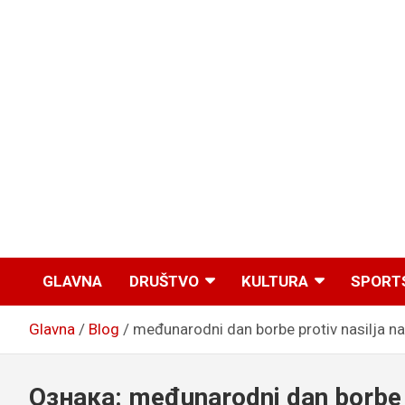
GLAVNA
DRUŠTVO
KULTURA
SPORT
Glavna
Blog
međunarodni dan borbe protiv nasilja 
Ознака:
međunarodni dan borbe 