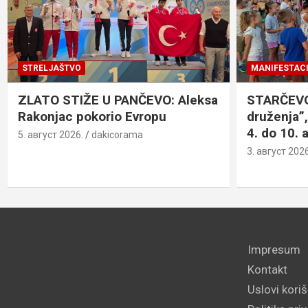
STRELJAŠTVO
MANIFESTACI
ZLATO STIŽE U PANČEVO: Aleksa
STARČEVO:
Rakonjac pokorio Evropu
druženja”,
4. do 10. 
5. август 2026.
dakicorama
3. август 2026
Impresum
Kontakt
Uslovi kori