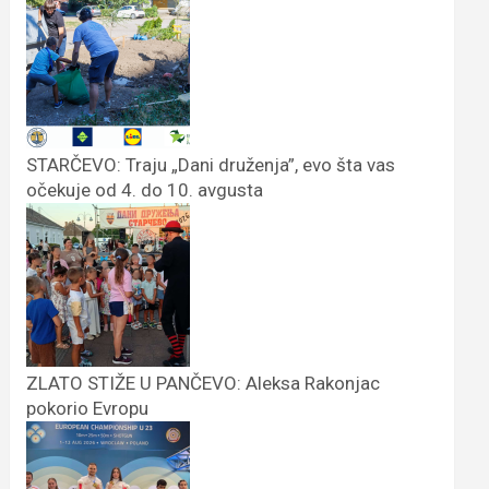
STARČEVO: Traju „Dani druženja”, evo šta vas
očekuje od 4. do 10. avgusta
ZLATO STIŽE U PANČEVO: Aleksa Rakonjac
pokorio Evropu