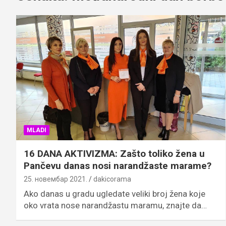
MLADI
16 DANA AKTIVIZMA: Zašto toliko žena u
Pančevu danas nosi narandžaste marame?
25. новембар 2021.
dakicorama
Ako danas u gradu ugledate veliki broj žena koje
oko vrata nose narandžastu maramu, znajte da…