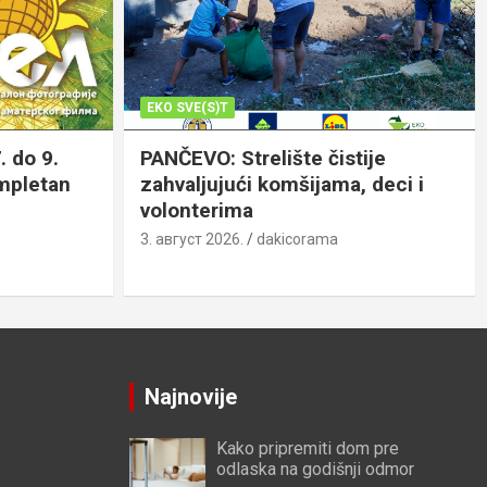
EKO SVE(S)T
. do 9.
PANČEVO: Strelište čistije
ompletan
zahvaljujući komšijama, deci i
volonterima
3. август 2026.
dakicorama
Najnovije
Kako pripremiti dom pre
odlaska na godišnji odmor