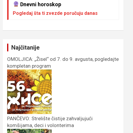
Dnevni horoskop
Pogledaj šta ti zvezde poručuju danas
Najčitanije
OMOLJICA: „Žisel“ od 7. do 9. avgusta, pogledajte
kompletan program
PANČEVO: Strelište čistije zahvaljujući
komšijama, deci i volonterima