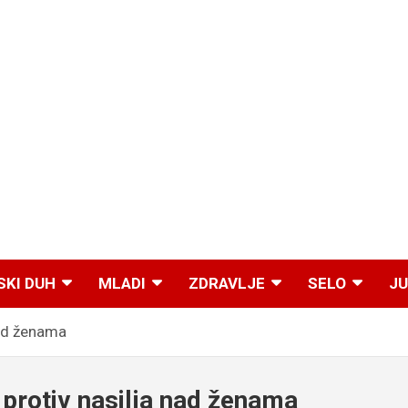
SKI DUH
MLADI
ZDRAVLJE
SELO
JU
nad ženama
protiv nasilja nad ženama