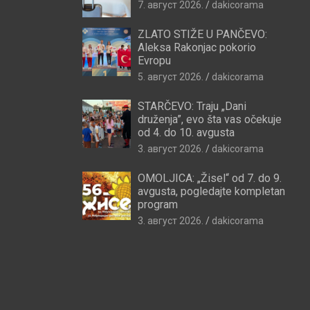
7. август 2026.
dakicorama
ZLATO STIŽE U PANČEVO:
Aleksa Rakonjac pokorio
Evropu
5. август 2026.
dakicorama
STARČEVO: Traju „Dani
druženja”, evo šta vas očekuje
od 4. do 10. avgusta
3. август 2026.
dakicorama
OMOLJICA: „Žisel“ od 7. do 9.
avgusta, pogledajte kompletan
program
3. август 2026.
dakicorama