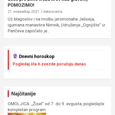
POMOZIMO!
21. новембар 2021.
dakicorama
Uz blagoslov i na molbu jeromonaha Jeliseja,
igumana manastira Nimnik, Udruženje „Ognjište” iz
Pančeva započelo je…
Dnevni horoskop
Pogledaj šta ti zvezde poručuju danas
Najčitanije
OMOLJICA: „Žisel“ od 7. do 9. avgusta, pogledajte
kompletan program