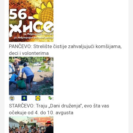
PANČEVO: Strelište čistije zahvaljujući komšijama,
deci i volonterima
STARČEVO: Traju „Dani druženja”, evo šta vas
očekuje od 4. do 10. avgusta