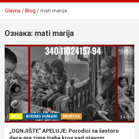
Glavna
Blog
mati marija
Ознака:
mati marija
APEL
BUDIMO HUMANI
DRUŠTVO
„OGNJIŠTE” APELUJE: Porodici sa šestoro
dece pre zime treba krov nad glavom,