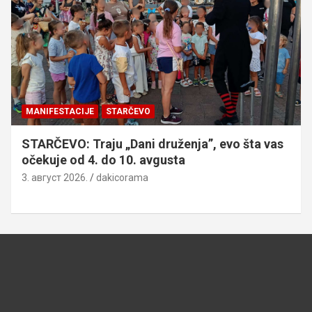
MANIFESTACIJE
STARČEVO
STARČEVO: Traju „Dani druženja”, evo šta vas
očekuje od 4. do 10. avgusta
3. август 2026.
dakicorama