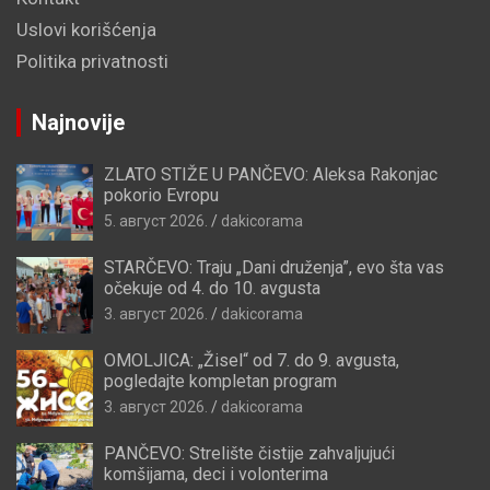
Uslovi korišćenja
Politika privatnosti
Najnovije
ZLATO STIŽE U PANČEVO: Aleksa Rakonjac
pokorio Evropu
5. август 2026.
dakicorama
STARČEVO: Traju „Dani druženja”, evo šta vas
očekuje od 4. do 10. avgusta
3. август 2026.
dakicorama
OMOLJICA: „Žisel“ od 7. do 9. avgusta,
pogledajte kompletan program
3. август 2026.
dakicorama
PANČEVO: Strelište čistije zahvaljujući
komšijama, deci i volonterima