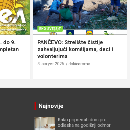
EKO SVE(S)T
. do 9.
PANČEVO: Strelište čistije
ompletan
zahvaljujući komšijama, deci i
volonterima
3. август 2026.
dakicorama
Najnovije
Kako pripremiti dom pre
odlaska na godišnji odmor