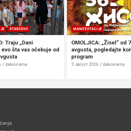
JE
STARČEVO
MANIFESTACIJE
 Traju „Dani
OMOLJICA: „Žisel“ od 7
 evo šta vas očekuje od
avgusta, pogledajte k
avgusta
program
.
dakicorama
3. август 2026.
dakicorama
šćenja