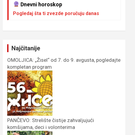
Dnevni horoskop
Pogledaj šta ti zvezde poručuju danas
Najčitanije
OMOLJICA: „Žisel“ od 7. do 9. avgusta, pogledajte
kompletan program
PANČEVO: Strelište čistije zahvaljujući
komšijama, deci i volonterima