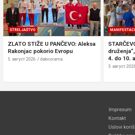
STRELJAŠTVO
MANIFESTACI
ZLATO STIŽE U PANČEVO: Aleksa
STARČEVO:
Rakonjac pokorio Evropu
druženja”,
4. do 10. 
5. август 2026.
dakicorama
3. август 2026
Impresum
Kontakt
Uslovi kori