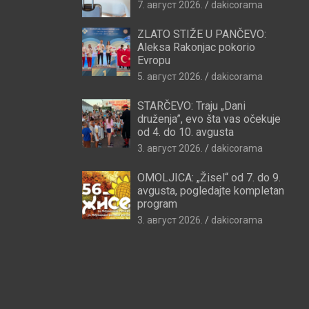
7. август 2026.
dakicorama
ZLATO STIŽE U PANČEVO:
Aleksa Rakonjac pokorio
Evropu
5. август 2026.
dakicorama
STARČEVO: Traju „Dani
druženja”, evo šta vas očekuje
od 4. do 10. avgusta
3. август 2026.
dakicorama
OMOLJICA: „Žisel“ od 7. do 9.
avgusta, pogledajte kompletan
program
3. август 2026.
dakicorama