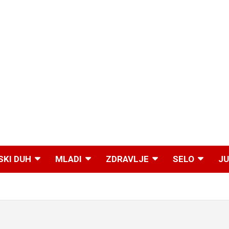
SKI DUH
MLADI
ZDRAVLJE
SELO
JU