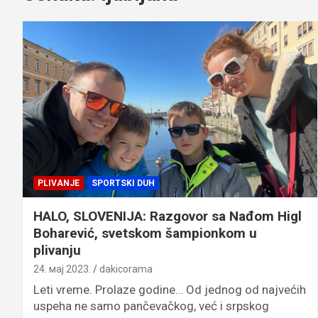
PLIVANJE
SPORTSKI DUH
HALO, SLOVENIJA: Razgovor sa Nađom Higl
Boharević, svetskom šampionkom u
plivanju
24. мај 2023.
dakicorama
Leti vreme. Prolaze godine… Od jednog od najvećih
uspeha ne samo pančevačkog, već i srpskog