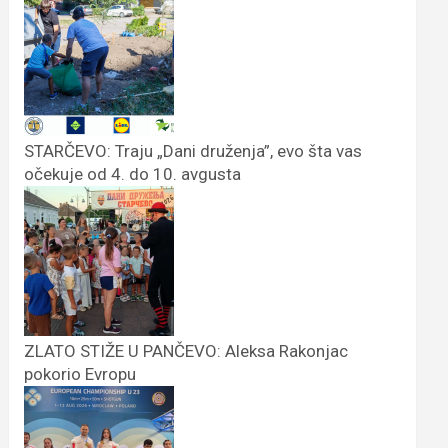
STARČEVO: Traju „Dani druženja”, evo šta vas
očekuje od 4. do 10. avgusta
ZLATO STIŽE U PANČEVO: Aleksa Rakonjac
pokorio Evropu