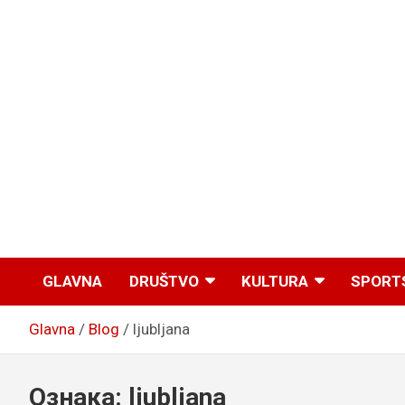
GLAVNA
DRUŠTVO
KULTURA
SPORT
Glavna
Blog
ljubljana
Ознака:
ljubljana