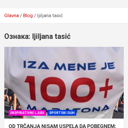
Glavna
Blog
ljiljana tasić
Ознака:
ljiljana tasić
INSPIRATIVNI LJUDI
SPORTSKI DUH
OD TRČANJA NISAM USPELA DA POBEGNEM: