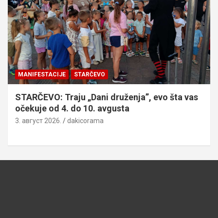
MANIFESTACIJE
STARČEVO
STARČEVO: Traju „Dani druženja”, evo šta vas
očekuje od 4. do 10. avgusta
3. август 2026.
dakicorama