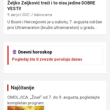
Željko Zeljković treći i to nisu jedine DOBRE
VESTI!
9. август 2021.
dakicorama
U Bosni i Hercegovini je u subotu, 7. avgusta održan
prvi Ultramaraton (kružni ultramaraton) u gradu…
Dnevni horoskop
Pogledaj šta ti zvezde poručuju danas
Najčitanije
OMOLJICA: „Žisel“ od 7. do 9. avgusta, pogledajte
kompletan program