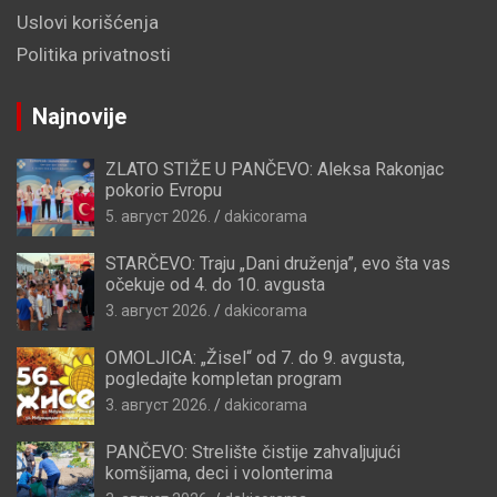
Uslovi korišćenja
Politika privatnosti
Najnovije
ZLATO STIŽE U PANČEVO: Aleksa Rakonjac
pokorio Evropu
5. август 2026.
dakicorama
STARČEVO: Traju „Dani druženja”, evo šta vas
očekuje od 4. do 10. avgusta
3. август 2026.
dakicorama
OMOLJICA: „Žisel“ od 7. do 9. avgusta,
pogledajte kompletan program
3. август 2026.
dakicorama
PANČEVO: Strelište čistije zahvaljujući
komšijama, deci i volonterima