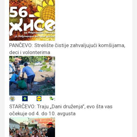
PANČEVO: Strelište čistije zahvaljujući komšijama,
deci i volonterima
STARČEVO: Traju „Dani druženja”, evo šta vas
očekuje od 4. do 10. avgusta