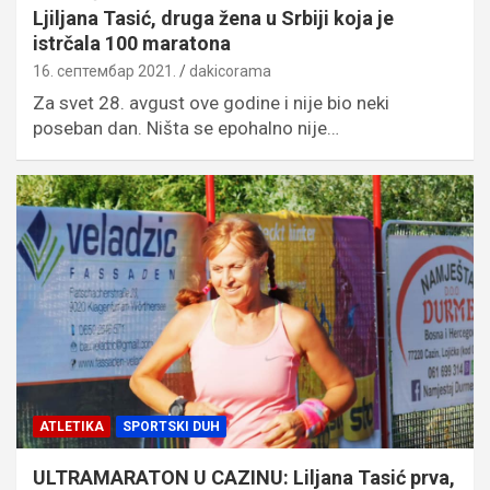
Ljiljana Tasić, druga žena u Srbiji koja je
istrčala 100 maratona
16. септембар 2021.
dakicorama
Za svet 28. avgust ove godine i nije bio neki
poseban dan. Ništa se epohalno nije…
ATLETIKA
SPORTSKI DUH
ULTRAMARATON U CAZINU: Liljana Tasić prva,