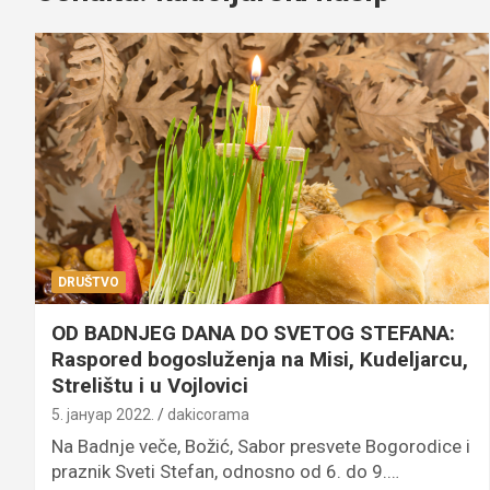
DRUŠTVO
OD BADNJEG DANA DO SVETOG STEFANA:
Raspored bogosluženja na Misi, Kudeljarcu,
Strelištu i u Vojlovici
5. јануар 2022.
dakicorama
Na Badnje veče, Božić, Sabor presvete Bogorodice i
praznik Sveti Stefan, odnosno od 6. do 9.…