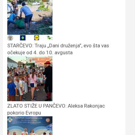
STARČEVO: Traju „Dani druženja”, evo šta vas
očekuje od 4. do 10. avgusta
ZLATO STIŽE U PANČEVO: Aleksa Rakonjac
pokorio Evropu