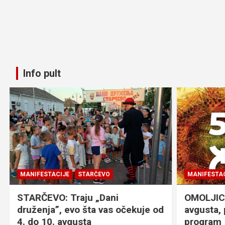
Info pult
MANIFESTACIJE
STARČEVO
MANIFESTACI
STARČEVO: Traju „Dani
OMOLJICA: 
druženja”, evo šta vas očekuje od
avgusta, 
4. do 10. avgusta
program