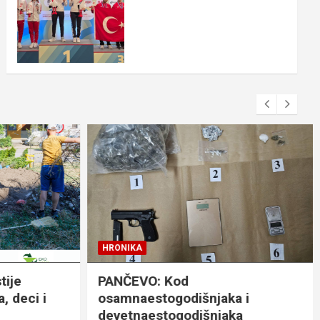
HRONIKA
ije
PANČEVO: Kod
 deci i
osamnaestogodišnjaka i
devetnaestogodišnjaka