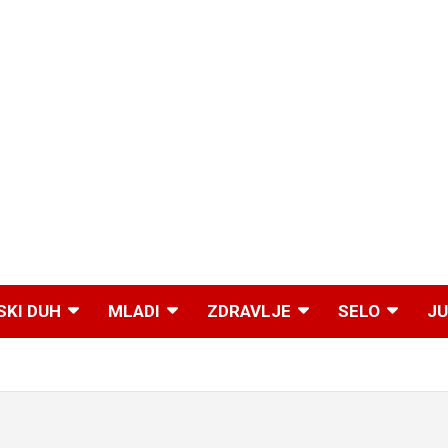
SKI DUH
MLADI
ZDRAVLJE
SELO
JU