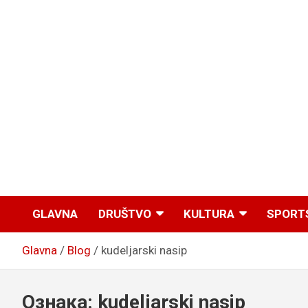
GLAVNA
DRUŠTVO
KULTURA
SPORT
Glavna
Blog
kudeljarski nasip
Ознака:
kudeljarski nasip