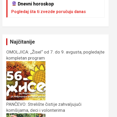
Dnevni horoskop
Pogledaj šta ti zvezde poručuju danas
Najčitanije
OMOLJICA: „Žisel“ od 7. do 9. avgusta, pogledajte
kompletan program
PANČEVO: Strelište čistije zahvaljujući
komšijama, deci i volonterima