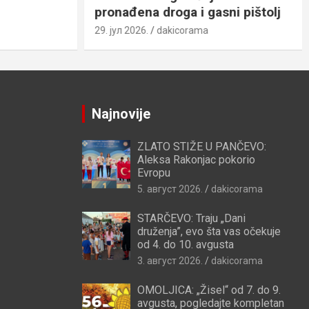
pronađena droga i gasni pištolj
29. јул 2026.
dakicorama
Najnovije
ZLATO STIŽE U PANČEVO:
Aleksa Rakonjac pokorio
Evropu
5. август 2026.
dakicorama
STARČEVO: Traju „Dani
druženja”, evo šta vas očekuje
od 4. do 10. avgusta
3. август 2026.
dakicorama
OMOLJICA: „Žisel“ od 7. do 9.
avgusta, pogledajte kompletan