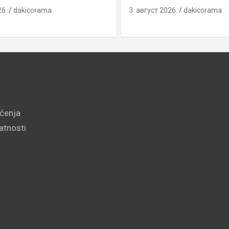
.
dakicorama
3. август 2026.
dakicorama
šćenja
vatnosti