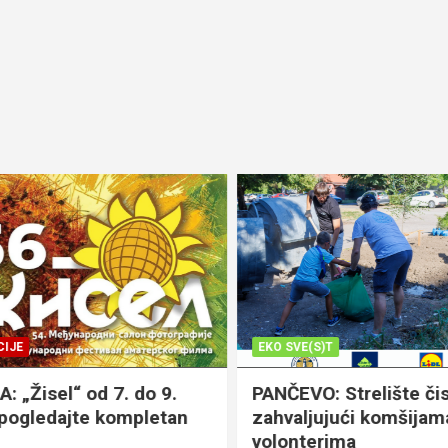
JE
EKO SVE(S)T
„Žisel“ od 7. do 9.
PANČEVO: Strelište čist
pogledajte kompletan
zahvaljujući komšijama,
volonterima