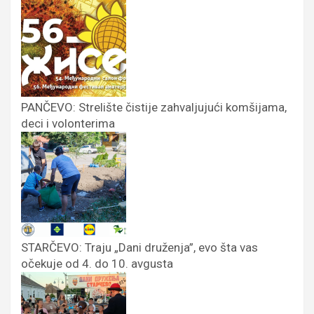
PANČEVO: Strelište čistije zahvaljujući komšijama,
deci i volonterima
STARČEVO: Traju „Dani druženja”, evo šta vas
očekuje od 4. do 10. avgusta