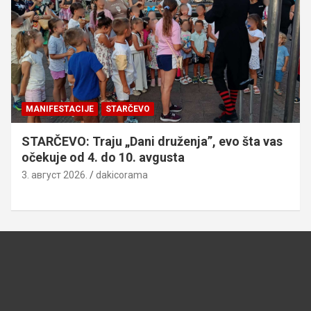
MANIFESTACIJE
STARČEVO
STARČEVO: Traju „Dani druženja”, evo šta vas
očekuje od 4. do 10. avgusta
3. август 2026.
dakicorama