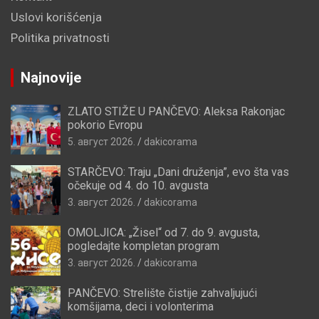
Uslovi korišćenja
Politika privatnosti
Najnovije
ZLATO STIŽE U PANČEVO: Aleksa Rakonjac
pokorio Evropu
5. август 2026.
dakicorama
STARČEVO: Traju „Dani druženja”, evo šta vas
očekuje od 4. do 10. avgusta
3. август 2026.
dakicorama
OMOLJICA: „Žisel“ od 7. do 9. avgusta,
pogledajte kompletan program
3. август 2026.
dakicorama
PANČEVO: Strelište čistije zahvaljujući
komšijama, deci i volonterima