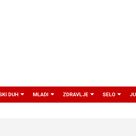
SKI DUH
MLADI
ZDRAVLJE
SELO
JU