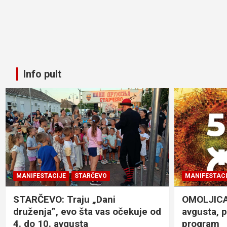
Info pult
MANIFESTACIJE
STARČEVO
MANIFESTACI
STARČEVO: Traju „Dani
OMOLJICA: 
druženja”, evo šta vas očekuje od
avgusta, 
4. do 10. avgusta
program