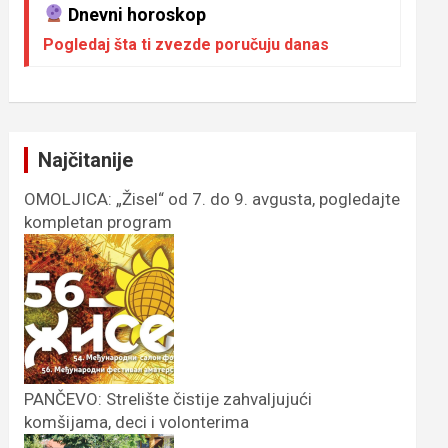
Dnevni horoskop
Pogledaj šta ti zvezde poručuju danas
Najčitanije
OMOLJICA: „Žisel“ od 7. do 9. avgusta, pogledajte
kompletan program
PANČEVO: Strelište čistije zahvaljujući
komšijama, deci i volonterima