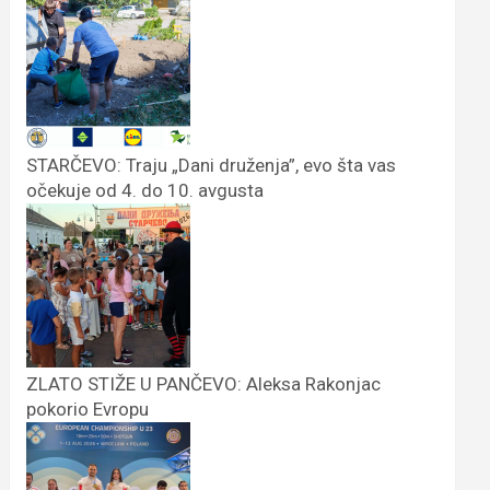
STARČEVO: Traju „Dani druženja”, evo šta vas
očekuje od 4. do 10. avgusta
ZLATO STIŽE U PANČEVO: Aleksa Rakonjac
pokorio Evropu