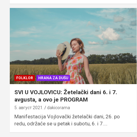
FOLKLOR
HRANA ZA DUŠU
SVI U VOJLOVICU: Žetelački dani 6. i 7.
avgusta, a ovo je PROGRAM
5. август 2021.
dakicorama
Manifestacija Vojlovački žetelački dani, 26. po
redu, održaće se u petak i subotu, 6. i 7.…