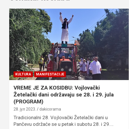
KULTURA
MANIFESTACIJE
VREME JE ZA KOSIDBU: Vojlovački
Žetelački dani održavaju se 28. i 29. jula
(PROGRAM)
28. јул 2023.
dakicorama
Tradicionalni 28. Vojlovački Žetelački dani u
Pančevu održaće se u petak i subotu 28. i 29.…