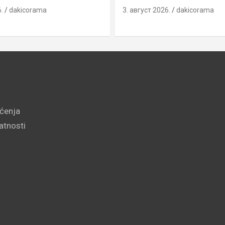
.
dakicorama
3. август 2026.
dakicorama
šćenja
vatnosti