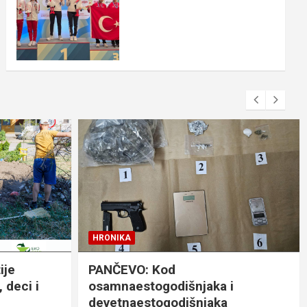
HRONIKA
ije
PANČEVO: Kod
 deci i
osamnaestogodišnjaka i
devetnaestogodišnjaka