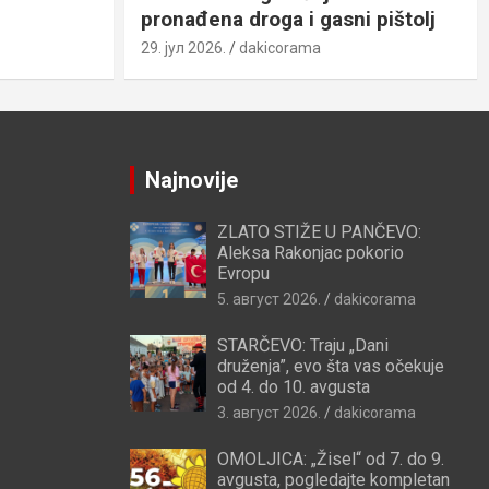
pronađena droga i gasni pištolj
29. јул 2026.
dakicorama
Najnovije
ZLATO STIŽE U PANČEVO:
Aleksa Rakonjac pokorio
Evropu
5. август 2026.
dakicorama
STARČEVO: Traju „Dani
druženja”, evo šta vas očekuje
od 4. do 10. avgusta
3. август 2026.
dakicorama
OMOLJICA: „Žisel“ od 7. do 9.
avgusta, pogledajte kompletan