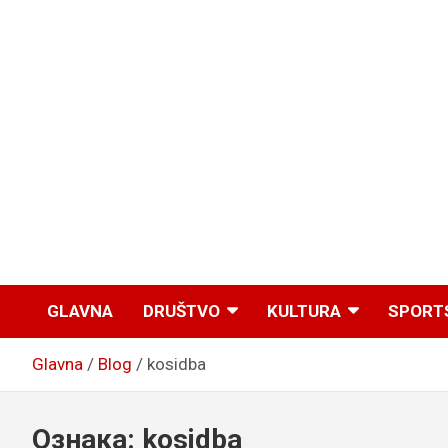
GLAVNA
DRUŠTVO
KULTURA
SPORT
Glavna
Blog
kosidba
Ознака:
kosidba