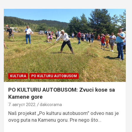
KULTURA
PO KULTURU AUTOBUSOM
PO KULTURU AUTOBUSOM: Zvuci kose sa
Kamene gore
7. август 2022.
dakicorama
Naš projekat „Po kulturu autobusom” odveo nas je
ovog puta na Kamenu goru. Pre nego što…