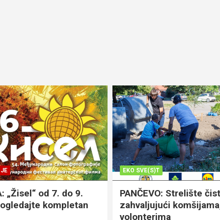
JE
EKO SVE(S)T
„Žisel“ od 7. do 9.
PANČEVO: Strelište čist
pogledajte kompletan
zahvaljujući komšijama,
volonterima