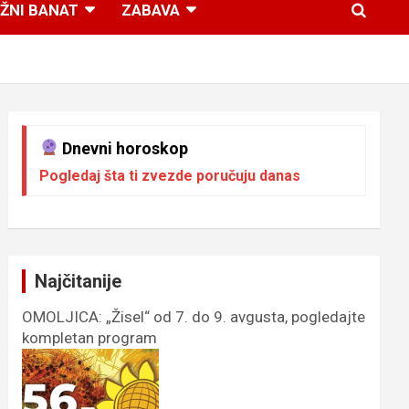
ŽNI BANAT
ZABAVA
Dnevni horoskop
Pogledaj šta ti zvezde poručuju danas
Najčitanije
OMOLJICA: „Žisel“ od 7. do 9. avgusta, pogledajte
kompletan program