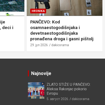
HRONIKA
ije
PANČEVO: Kod
 deci i
osamnaestogodišnjaka i
devetnaestogodišnjaka
pronađena droga i gasni pištolj
29. јул 2026.
dakicorama
Najnovije
ZLATO STIŽE U PANČEVO:
Aleksa Rakonjac pokorio
Evropu
5. август 2026.
dakicorama