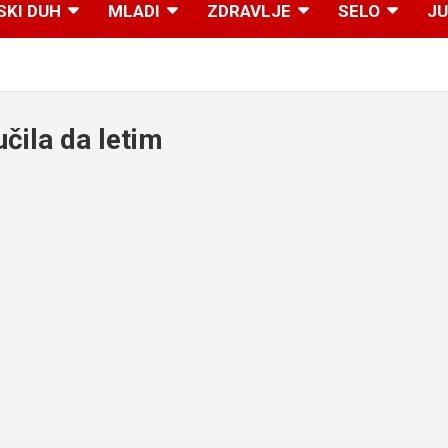
SKI DUH
MLADI
ZDRAVLJE
SELO
JU
čila da letim