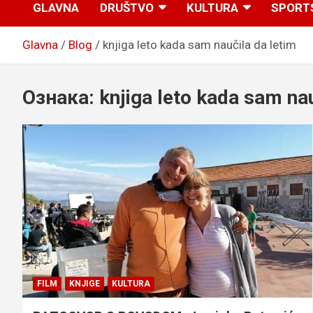
GLAVNA
DRUŠTVO
KULTURA
SPORT
Glavna
Blog
knjiga leto kada sam naučila da letim
Ознака:
knjiga leto kada sam nau
FILM
KNJIGE
KULTURA