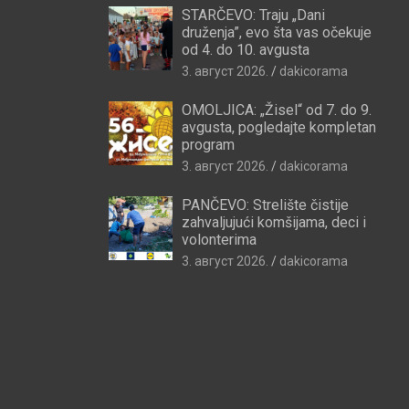
STARČEVO: Traju „Dani
druženja”, evo šta vas očekuje
od 4. do 10. avgusta
3. август 2026.
dakicorama
OMOLJICA: „Žisel“ od 7. do 9.
avgusta, pogledajte kompletan
program
3. август 2026.
dakicorama
PANČEVO: Strelište čistije
zahvaljujući komšijama, deci i
volonterima
3. август 2026.
dakicorama