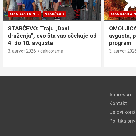
MANIFESTACIJE
STARČEVO
MANIFESTACI
STARČEVO: Traju „Dani
OMOLJICA: 
druženja”, evo šta vas očekuje od
avgusta, 
4. do 10. avgusta
program
3. август 2026.
dakicorama
3. август 2026
Impresum
Kontakt
Uslovi kori
Politika pri