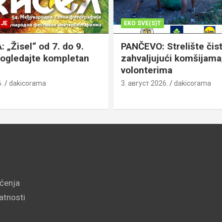
JE
EKO SVE(S)T
„Žisel“ od 7. do 9.
PANČEVO: Strelište čist
pogledajte kompletan
zahvaljujući komšijama,
volonterima
.
dakicorama
3. август 2026.
dakicorama
šćenja
vatnosti