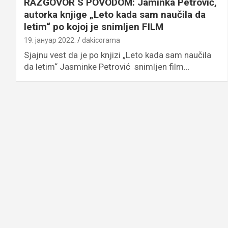
RAZGOVOR S POVODOM: Jaminka Petrović,
autorka knjige „Leto kada sam naučila da
letim“ po kojoj je snimljen FILM
19. јануар 2022.
dakicorama
Sjajnu vest da je po knjizi „Leto kada sam naučila
da letim“ Jasminke Petrović snimljen film…