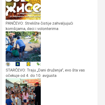
PANČEVO: Strelište čistije zahvaljujući
komšijama, deci i volonterima
STARČEVO: Traju „Dani druženja”, evo šta vas
očekuje od 4. do 10. avgusta