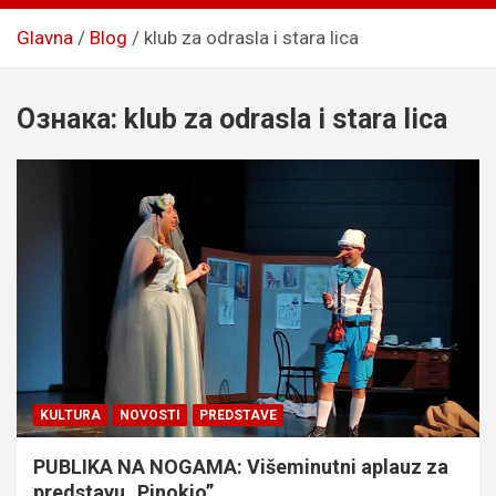
Glavna
Blog
klub za odrasla i stara lica
Ознака:
klub za odrasla i stara lica
KULTURA
NOVOSTI
PREDSTAVE
PUBLIKA NA NOGAMA: Višeminutni aplauz za
predstavu „Pinokio”