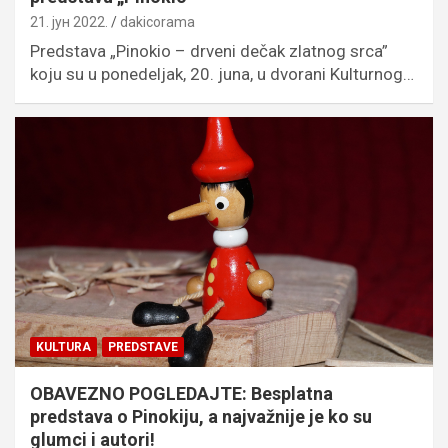
21. јун 2022.
dakicorama
Predstava „Pinokio – drveni dečak zlatnog srca”
koju su u ponedeljak, 20. juna, u dvorani Kulturnog…
KULTURA
PREDSTAVE
OBAVEZNO POGLEDAJTE: Besplatna
predstava o Pinokiju, a najvažnije je ko su
glumci i autori!