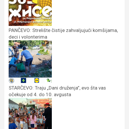
PANČEVO: Strelište čistije zahvaljujući komšijama,
deci i volonterima
STARČEVO: Traju „Dani druženja”, evo šta vas
očekuje od 4. do 10. avgusta