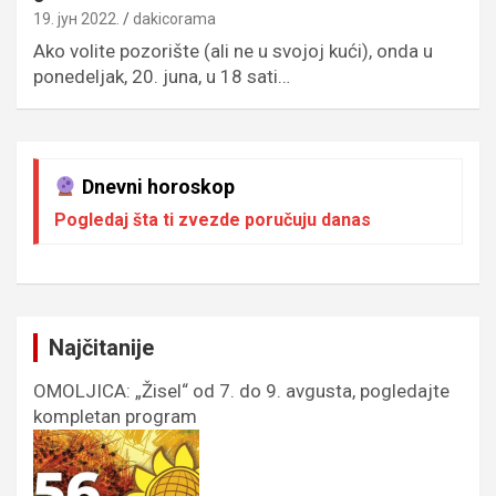
19. јун 2022.
dakicorama
Ako volite pozorište (ali ne u svojoj kući), onda u
ponedeljak, 20. juna, u 18 sati…
Dnevni horoskop
Pogledaj šta ti zvezde poručuju danas
Najčitanije
OMOLJICA: „Žisel“ od 7. do 9. avgusta, pogledajte
kompletan program