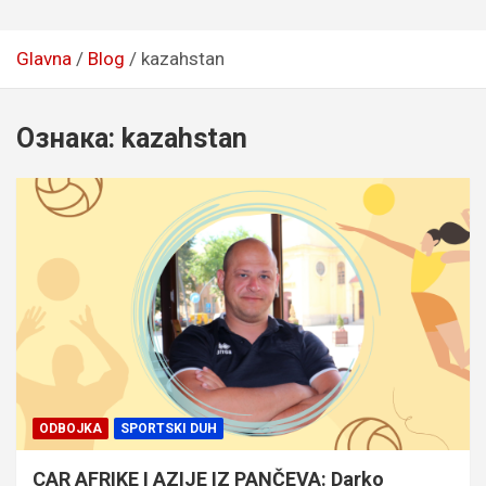
Glavna
Blog
kazahstan
Ознака:
kazahstan
ODBOJKA
SPORTSKI DUH
CAR AFRIKE I AZIJE IZ PANČEVA: Darko