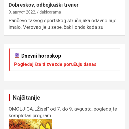
Dobreskov, odbojkaški trener
9. август 2022.
dakicorama
Pančevo takvog sportskog stručnjaka odavno nije
imalo. Verovao je u sebe, čak i onda kada su…
Dnevni horoskop
Pogledaj šta ti zvezde poručuju danas
Najčitanije
OMOLJICA: „Žisel“ od 7. do 9. avgusta, pogledajte
kompletan program