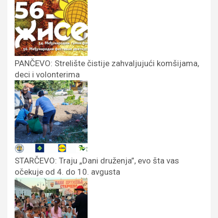
PANČEVO: Strelište čistije zahvaljujući komšijama,
deci i volonterima
STARČEVO: Traju „Dani druženja”, evo šta vas
očekuje od 4. do 10. avgusta