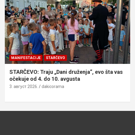
MANIFESTACIJE
STARČEVO
STARČEVO: Traju „Dani druženja”, evo šta vas
očekuje od 4. do 10. avgusta
3. август 2026.
dakicorama