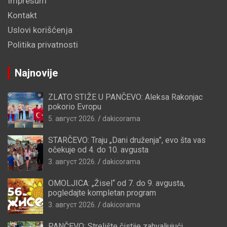
Impresum
Kontakt
Uslovi korišćenja
Politika privatnosti
Najnovije
ZLATO STIŽE U PANČEVO: Aleksa Rakonjac
pokorio Evropu
5. август 2026.
dakicorama
STARČEVO: Traju „Dani druženja”, evo šta vas
očekuje od 4. do 10. avgusta
3. август 2026.
dakicorama
OMOLJICA: „Žisel“ od 7. do 9. avgusta,
pogledajte kompletan program
3. август 2026.
dakicorama
PANČEVO: Strelište čistije zahvaljujući