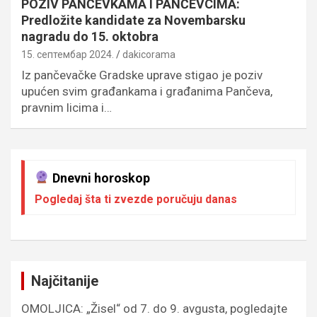
POZIV PANČEVKAMA I PANČEVCIMA:
Predložite kandidate za Novembarsku
nagradu do 15. oktobra
15. септембар 2024.
dakicorama
Iz pančevačke Gradske uprave stigao je poziv
upućen svim građankama i građanima Pančeva,
pravnim licima i…
Dnevni horoskop
Pogledaj šta ti zvezde poručuju danas
Najčitanije
OMOLJICA: „Žisel“ od 7. do 9. avgusta, pogledajte