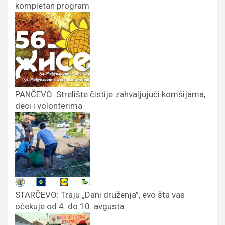
kompletan program
PANČEVO: Strelište čistije zahvaljujući komšijama,
deci i volonterima
STARČEVO: Traju „Dani druženja”, evo šta vas
očekuje od 4. do 10. avgusta