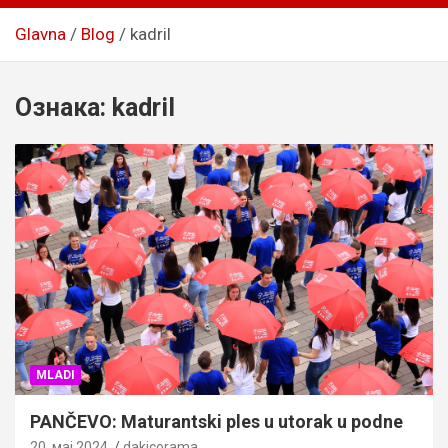
Glavna
Blog
kadril
Ознака:
kadril
MLADI
PANČEVO: Maturantski ples u utorak u podne
20. мај 2024.
dakicorama