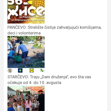
PANČEVO: Strelište čistije zahvaljujući komšijama,
deci i volonterima
STARČEVO: Traju „Dani druženja”, evo šta vas
očekuje od 4. do 10. avgusta