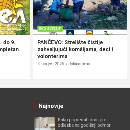
EKO SVE(S)T
. do 9.
PANČEVO: Strelište čistije
ompletan
zahvaljujući komšijama, deci i
volonterima
3. август 2026.
dakicorama
Najnovije
Kako pripremiti dom pre
odlaska na godišnji odmor