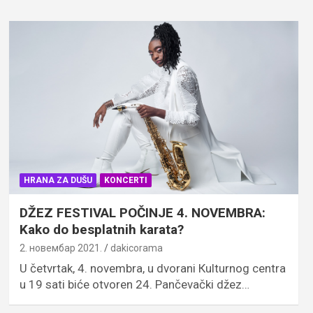
HRANA ZA DUŠU
KONCERTI
DŽEZ FESTIVAL POČINJE 4. NOVEMBRA:
Kako do besplatnih karata?
2. новембар 2021.
dakicorama
U četvrtak, 4. novembra, u dvorani Кulturnog centra
u 19 sati biće otvoren 24. Pančevački džez…