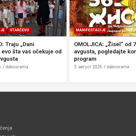
JE
STARČEVO
MANIFESTACIJE
 Traju „Dani
OMOLJICA: „Žisel“ od 7
 evo šta vas očekuje od
avgusta, pogledajte k
avgusta
program
.
dakicorama
3. август 2026.
dakicorama
šćenja