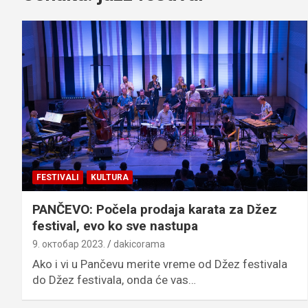
FESTIVALI
KULTURA
PANČEVO: Počela prodaja karata za Džez
festival, evo ko sve nastupa
9. октобар 2023.
dakicorama
Ako i vi u Pančevu merite vreme od Džez festivala
do Džez festivala, onda će vas…