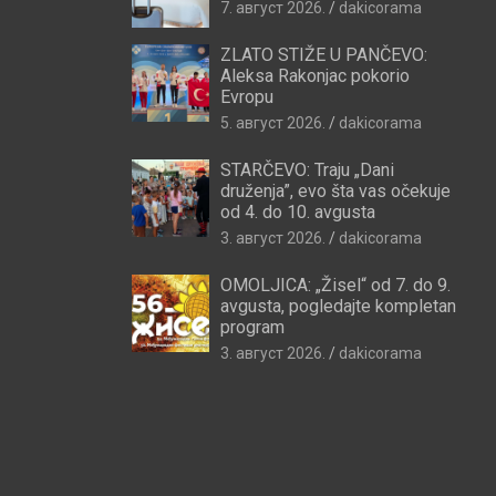
7. август 2026.
dakicorama
ZLATO STIŽE U PANČEVO:
Aleksa Rakonjac pokorio
Evropu
5. август 2026.
dakicorama
STARČEVO: Traju „Dani
druženja”, evo šta vas očekuje
od 4. do 10. avgusta
3. август 2026.
dakicorama
OMOLJICA: „Žisel“ od 7. do 9.
avgusta, pogledajte kompletan
program
3. август 2026.
dakicorama