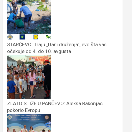
STARČEVO: Traju „Dani druženja”, evo šta vas
očekuje od 4. do 10. avgusta
ZLATO STIŽE U PANČEVO: Aleksa Rakonjac
pokorio Evropu