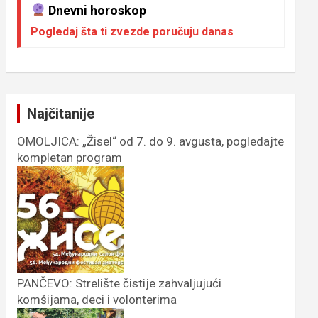
Dnevni horoskop
Pogledaj šta ti zvezde poručuju danas
Najčitanije
OMOLJICA: „Žisel“ od 7. do 9. avgusta, pogledajte
kompletan program
PANČEVO: Strelište čistije zahvaljujući
komšijama, deci i volonterima