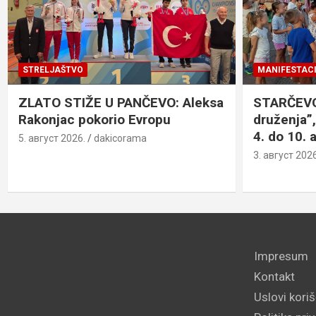
STRELJAŠTVO
MANIFESTACI
ZLATO STIŽE U PANČEVO: Aleksa
STARČEVO:
Rakonjac pokorio Evropu
druženja”,
4. do 10. 
5. август 2026.
dakicorama
3. август 2026
Impresum
Kontakt
Uslovi kori