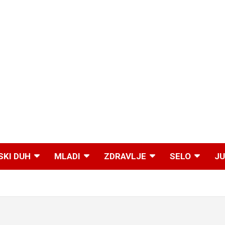
SKI DUH
MLADI
ZDRAVLJE
SELO
JU