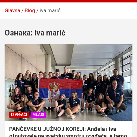
Glavna
Blog
iva marić
Ознака:
iva marić
IZVIĐAČI
MLADI
PANČEVKE U JUŽNOJ KOREJI: Anđela i Iva
otputovale na svetsku smotru izviđača, a tamo