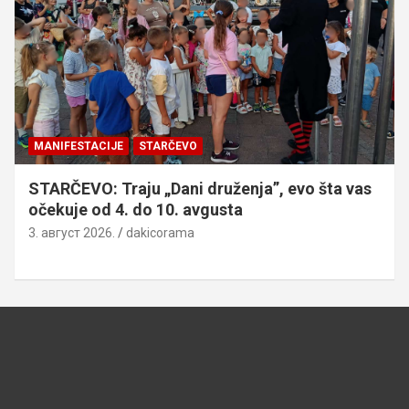
MANIFESTACIJE
STARČEVO
STARČEVO: Traju „Dani druženja”, evo šta vas
očekuje od 4. do 10. avgusta
3. август 2026.
dakicorama