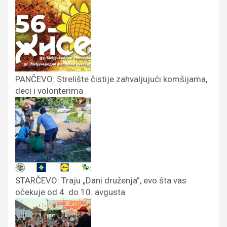
PANČEVO: Strelište čistije zahvaljujući komšijama,
deci i volonterima
STARČEVO: Traju „Dani druženja”, evo šta vas
očekuje od 4. do 10. avgusta