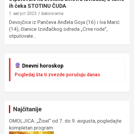
ih čeka STOTINU ČUDA
1. август 2023.
dakicorama
Devojčice iz Pančeva Anđela Goja (16) i Iva Marić
(14), članice Izviđačkog odreda „Crne rode”,
otputovale…
Dnevni horoskop
Pogledaj šta ti zvezde poručuju danas
Najčitanije
OMOLJICA: „Žisel“ od 7. do 9. avgusta, pogledajte
kompletan program