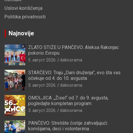
Uslovi korišćenja
Politika privatnosti
Najnovije
ZLATO STIŽE U PANČEVO: Aleksa Rakonjac
pokorio Evropu
5. август 2026.
dakicorama
STARČEVO: Traju „Dani druženja”, evo šta vas
očekuje od 4. do 10. avgusta
3. август 2026.
dakicorama
OMOLJICA: „Žisel“ od 7. do 9. avgusta,
pogledajte kompletan program
3. август 2026.
dakicorama
PANČEVO: Strelište čistije zahvaljujući
komšijama, deci i volonterima