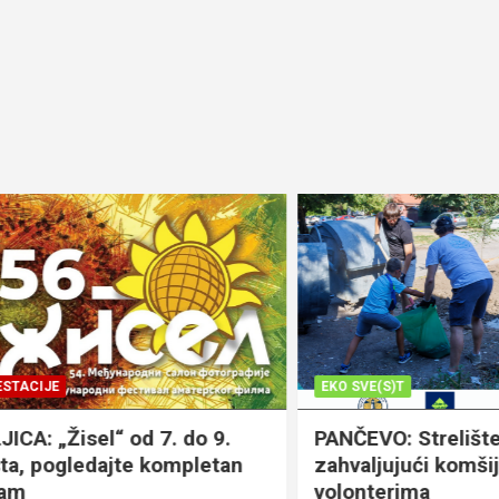
JE
EKO SVE(S)T
„Žisel“ od 7. do 9.
PANČEVO: Strelište čist
pogledajte kompletan
zahvaljujući komšijama,
volonterima