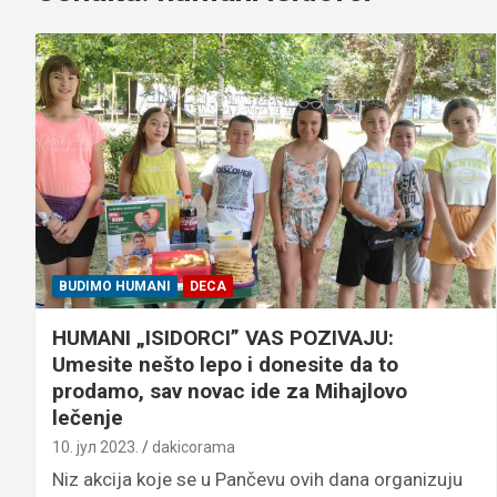
BUDIMO HUMANI
DECA
HUMANI „ISIDORCI” VAS POZIVAJU:
Umesite nešto lepo i donesite da to
prodamo, sav novac ide za Mihajlovo
lečenje
10. јул 2023.
dakicorama
Niz akcija koje se u Pančevu ovih dana organizuju