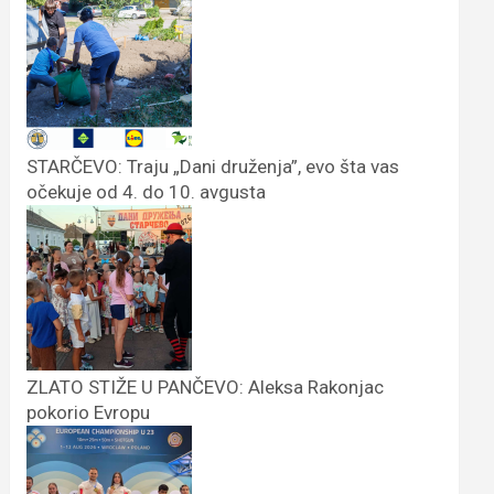
STARČEVO: Traju „Dani druženja”, evo šta vas
očekuje od 4. do 10. avgusta
ZLATO STIŽE U PANČEVO: Aleksa Rakonjac
pokorio Evropu