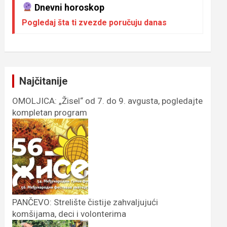
Dnevni horoskop
Pogledaj šta ti zvezde poručuju danas
Najčitanije
OMOLJICA: „Žisel“ od 7. do 9. avgusta, pogledajte
kompletan program
PANČEVO: Strelište čistije zahvaljujući
komšijama, deci i volonterima