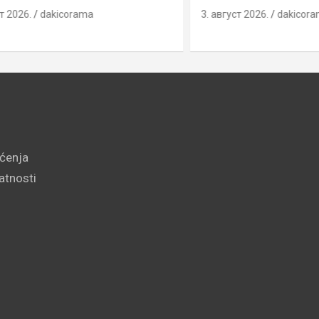
.
dakicorama
3. август 2026.
dakicorama
šćenja
vatnosti