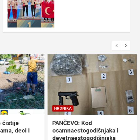
HRONIKA
ije
PANČEVO: Kod
 deci i
osamnaestogodišnjaka i
devetnaestogodišnjaka