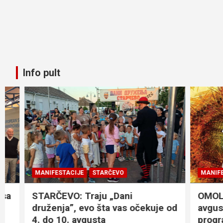
Info pult
MANIFESTACIJE
STARČEVO
MANIFESTACI
STARČEVO: Traju „Dani
OMOLJICA: 
druženja”, evo šta vas očekuje od
avgusta, 
4. do 10. avgusta
program