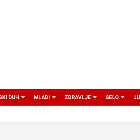
SKI DUH
MLADI
ZDRAVLJE
SELO
JU