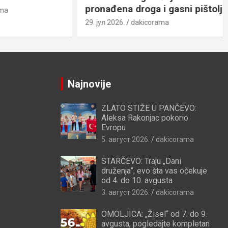
pronađena droga i gasni pištolj
29. јул 2026.
dakicorama
Najnovije
ZLATO STIŽE U PANČEVO:
Aleksa Rakonjac pokorio
Evropu
5. август 2026.
dakicorama
STARČEVO: Traju „Dani
druženja”, evo šta vas očekuje
od 4. do 10. avgusta
3. август 2026.
dakicorama
OMOLJICA: „Žisel“ od 7. do 9.
avgusta, pogledajte kompletan