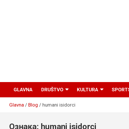
GLAVNA
DRUŠTVO
KULTURA
SPORT
Glavna
Blog
humani isidorci
Ознака:
humani isidorci