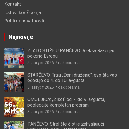
Kontakt
Uslovi korišćenja
Politika privatnosti
Najnovije
ZLATO STIŽE U PANČEVO: Aleksa Rakonjac
pokorio Evropu
5. август 2026.
dakicorama
STARČEVO: Traju „Dani druženja”, evo šta vas
očekuje od 4. do 10. avgusta
3. август 2026.
dakicorama
OMOLJICA: „Žisel“ od 7. do 9. avgusta,
pogledajte kompletan program
3. август 2026.
dakicorama
PANČEVO: Strelište čistije zahvaljujući