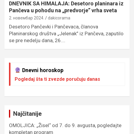
DNEVNIK SA HIMALAJA: Desetoro planinara iz
Pančeva u pohodu na „predvorje” vrha sveta
2. новембар 2024.
dakicorama
Desetoro Pančevki i Pančevaca, članova
Planinarskog društva „Jelenak” iz Pančeva, zaputilo
se pre nedelju dana, 26.…
Dnevni horoskop
Pogledaj šta ti zvezde poručuju danas
Najčitanije
OMOLJICA: „Žisel“ od 7. do 9. avgusta, pogledajte
kompletan program