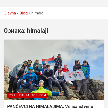
Glavna
Blog
himalaji
Ознака:
himalaji
PO KULTURU AUTOBUSOM
PANČEVCI NA HIMALAJIMA: Veličanstveno