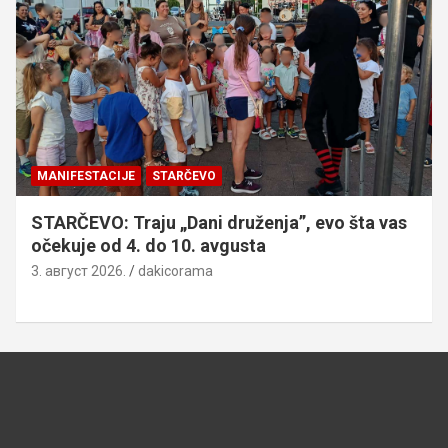
MANIFESTACIJE
STARČEVO
STARČEVO: Traju „Dani druženja”, evo šta vas
očekuje od 4. do 10. avgusta
3. август 2026.
dakicorama