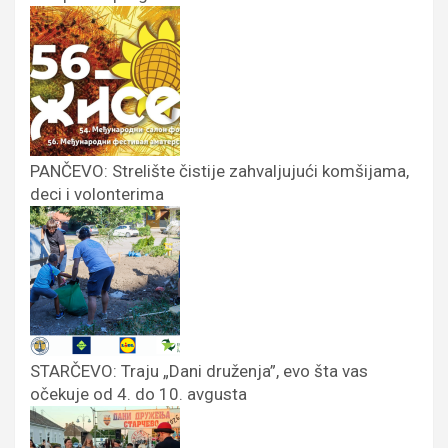
PANČEVO: Strelište čistije zahvaljujući komšijama,
deci i volonterima
STARČEVO: Traju „Dani druženja”, evo šta vas
očekuje od 4. do 10. avgusta