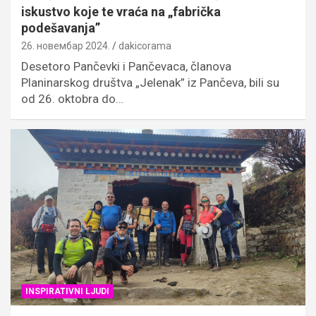
iskustvo koje te vraća na „fabrička
podešavanja”
26. новембар 2024.
dakicorama
Desetoro Pančevki i Pančevaca, članova
Planinarskog društva „Jelenak” iz Pančeva, bili su
od 26. oktobra do…
INSPIRATIVNI LJUDI