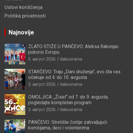
Uslovi korišćenja
Politika privatnosti
Najnovije
ZLATO STIŽE U PANČEVO: Aleksa Rakonjac
pokorio Evropu
5. август 2026.
dakicorama
STARČEVO: Traju „Dani druženja”, evo šta vas
očekuje od 4. do 10. avgusta
3. август 2026.
dakicorama
OMOLJICA: „Žisel“ od 7. do 9. avgusta,
pogledajte kompletan program
3. август 2026.
dakicorama
PANČEVO: Strelište čistije zahvaljujući
komšijama, deci i volonterima