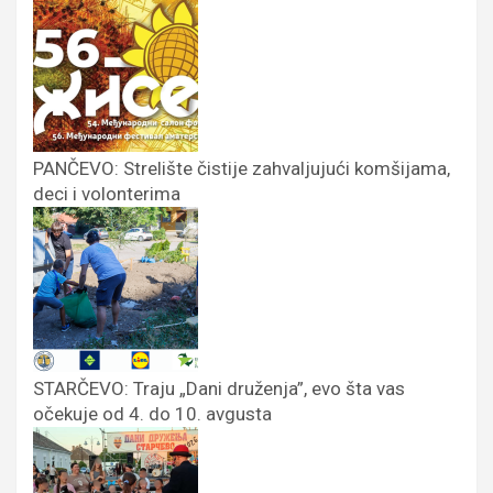
PANČEVO: Strelište čistije zahvaljujući komšijama,
deci i volonterima
STARČEVO: Traju „Dani druženja”, evo šta vas
očekuje od 4. do 10. avgusta