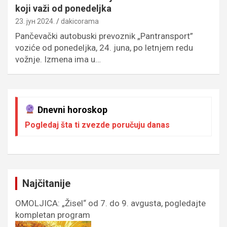
koji važi od ponedeljka
23. јун 2024.
dakicorama
Pančevački autobuski prevoznik „Pantransport”
voziće od ponedeljka, 24. juna, po letnjem redu
vožnje. Izmena ima u…
Dnevni horoskop
Pogledaj šta ti zvezde poručuju danas
Najčitanije
OMOLJICA: „Žisel“ od 7. do 9. avgusta, pogledajte
kompletan program