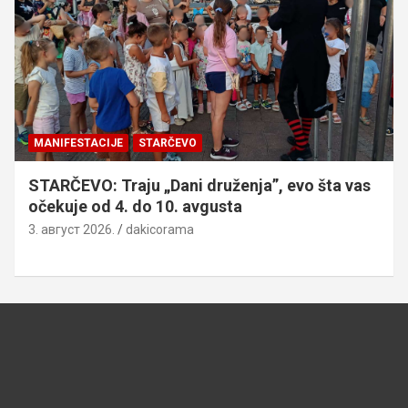
MANIFESTACIJE
STARČEVO
STARČEVO: Traju „Dani druženja”, evo šta vas
očekuje od 4. do 10. avgusta
3. август 2026.
dakicorama