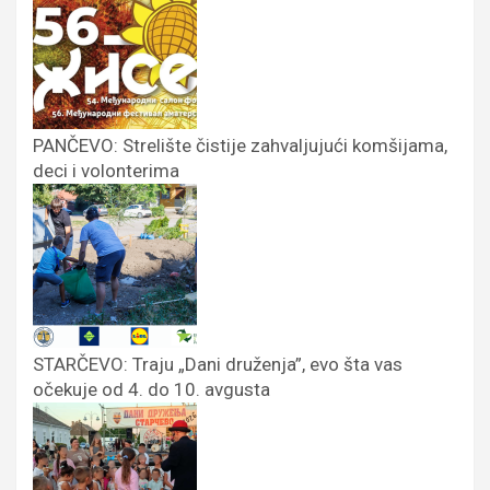
PANČEVO: Strelište čistije zahvaljujući komšijama,
deci i volonterima
STARČEVO: Traju „Dani druženja”, evo šta vas
očekuje od 4. do 10. avgusta