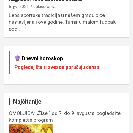
6. јул 2021.
dakicorama
Lepa sportska tradicija u našem gradu biće
nastavljena i ove godine. Turnir u malom fudbalu
pod…
Dnevni horoskop
Pogledaj šta ti zvezde poručuju danas
Najčitanije
OMOLJICA: „Žisel“ od 7. do 9. avgusta, pogledajte
kompletan program