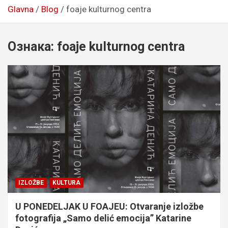
Glavna
Blog
foaje kulturnog centra
Ознака:
foaje kulturnog centra
IZLOŽBE
KULTURA
U PONEDELJAK U FOAJEU: Otvaranje izložbe
fotografija „Samo delić emocija” Katarine