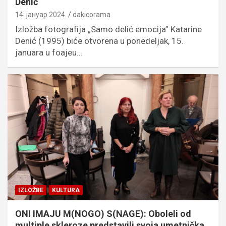
Denić
14. јануар 2024.
dakicorama
Izložba fotografija „Samo delić emocija” Katarine
Denić (1995) biće otvorena u ponedeljak, 15.
januara u foajeu…
IZLOŽBE
KULTURA
ONI IMAJU M(NOGO) S(NAGE): Oboleli od
multiple skleroze predstavili svoja umetnička