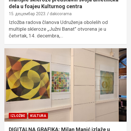
dela u foajeu Kulturnog centra
15. децембар 2023.
dakicorama
Izložba radova članova Udruženja obolelih od
multiple skleroze „Južni Banat” otvorena je u
četvrtak, 14. decembra,…
IZLOŽBE
KULTURA
DIGITALNA GRAFIKA: Milan Manić izlaže u