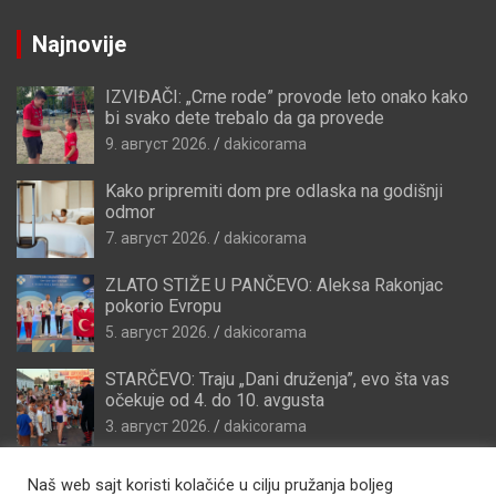
Najnovije
IZVIĐAČI: „Crne rode” provode leto onako kako
bi svako dete trebalo da ga provede
9. август 2026.
dakicorama
Kako pripremiti dom pre odlaska na godišnji
odmor
7. август 2026.
dakicorama
ZLATO STIŽE U PANČEVO: Aleksa Rakonjac
pokorio Evropu
5. август 2026.
dakicorama
STARČEVO: Traju „Dani druženja”, evo šta vas
očekuje od 4. do 10. avgusta
3. август 2026.
dakicorama
Naš web sajt koristi kolačiće u cilju pružanja boljeg