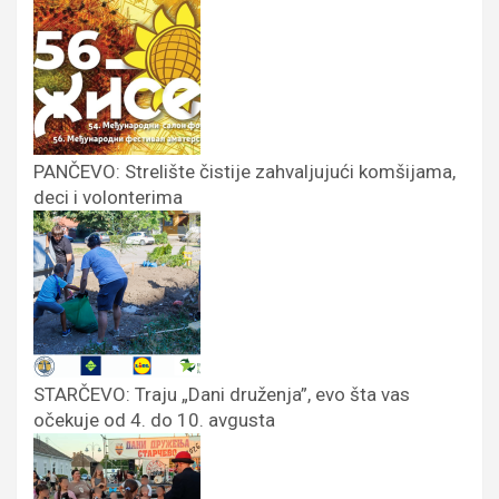
PANČEVO: Strelište čistije zahvaljujući komšijama,
deci i volonterima
STARČEVO: Traju „Dani druženja”, evo šta vas
očekuje od 4. do 10. avgusta