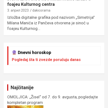
foajeu Kulturnog centra
3. април 2023.
dakicorama
Izložba digitalne grafika pod nazivom „Simetrija”
Milana Manića iz Pančeva otvorena je sinoć u
foajeu Kulturnog…
Dnevni horoskop
Pogledaj šta ti zvezde poručuju danas
Najčitanije
OMOLJICA: „Žisel“ od 7. do 9. avgusta, pogledajte
kompletan program