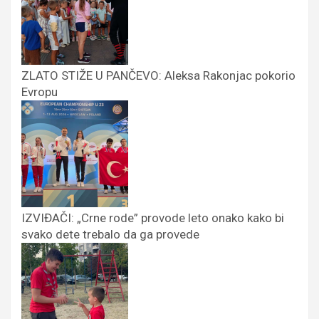
ZLATO STIŽE U PANČEVO: Aleksa Rakonjac pokorio
Evropu
IZVIĐAČI: „Crne rode” provode leto onako kako bi
svako dete trebalo da ga provede